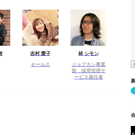
樹
吉村 愛子
林 シモン
セールス
ジョブカン事業
部 採用管理サ
ービス責任者