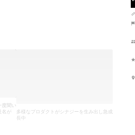
一度聞い
多様なプロダクトがシナジーを生み出し急成
社名が
長中