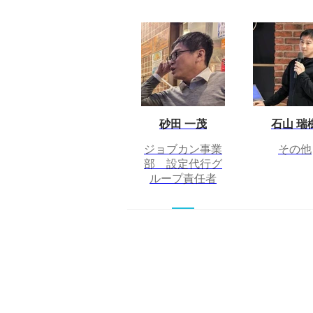
砂田 一茂
石山 瑞
ジョブカン事業
その他
部 設定代行グ
ループ責任者