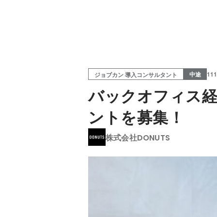
中途
11
ジョブカン 導入コンサルタント
バックオフィス経
ントを募集！
株式会社DONUTS