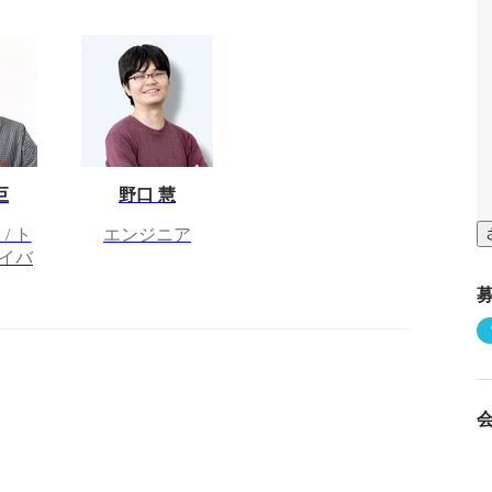
巨
野口 慧
/ ト
エンジニア
イバ