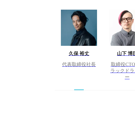
久保 裕丈
山下 博
代表取締役社長
取締役CTO 
ラックドラ
ー