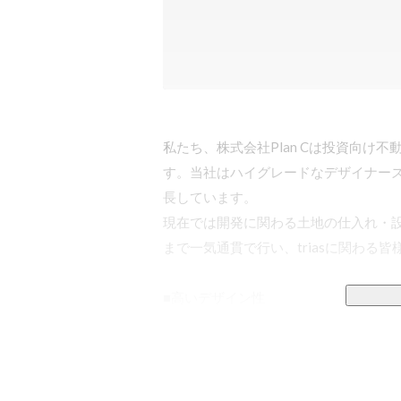
私たち、株式会社Plan Cは投資向け
す。当社はハイグレードなデザイナー
長しています。

現在では開発に関わる土地の仕入れ・
まで一気通貫で行い、triasに関わる
■高いデザイン性

当社物件の特徴は高いデザイン性にあ
そのポテンシャルを最大限に引き出せる
みです。

暮らしがバリューアップする、スタイ