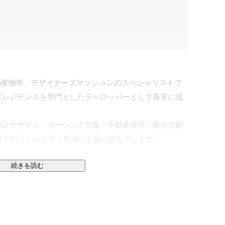
不動産物件、デザイナーズマンションのスペシャリストで
ズレジデンスを専門としたデベロッパーとして着実に成
設計デザイン・リーシング営業・不動産管理・販売活動
皆様とのコミュニティ形成にも取り組んでいます！

続きを読む
ります。都市部での厳選した用地ストックにはじまり、
設計/デザイン/施工スキル/が企業グループ全体での強
リッシュな住空間を住む人に提供し、投資家に長期的な