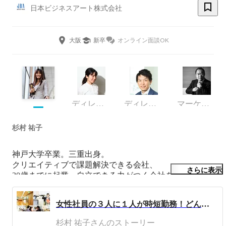
日本ビジネスアート株式会社
大阪
新卒
オンライン面談OK
ディレクター
ディレクター
マーケティング
杉村 祐子
神戸大学卒業。三重出身。

クリエイティブで課題解決できる会社、

さらに表示
30歳までに起業・自立できる力がつく会社を求めて、

新卒プランナーとしてJBA入社。

新規事業立ち上げ、コンサルタント、広告企画、ライタ
女性社員の３人に１人が時短勤務！どんな働き方をしているクリエイティブ会社なの？！
ー、編集など幅広く取り組む。

現在は、時短勤務のクリエイティブディレクター。

杉村 祐子さんのストーリー