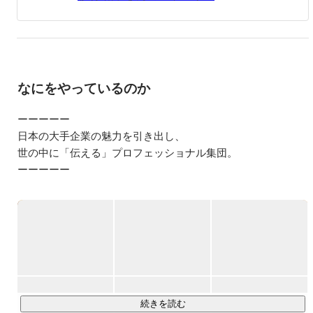
３歳の息子がいる時短ママです。
なにをやっているのか
ーーーーー

日本の大手企業の魅力を引き出し、

世の中に「伝える」プロフェッショナル集団。

ーーーーー

私たちのお客さまは、日本を代表する大手上場企業500社以
上。

しかし、世界に名が知られている会社はほんの僅か。

世界に誇るべき素晴らしい魅力を持っているにも関わらず、

それが「伝わっていない」という課題を抱えている会社がた
くさんあります。

続きを読む