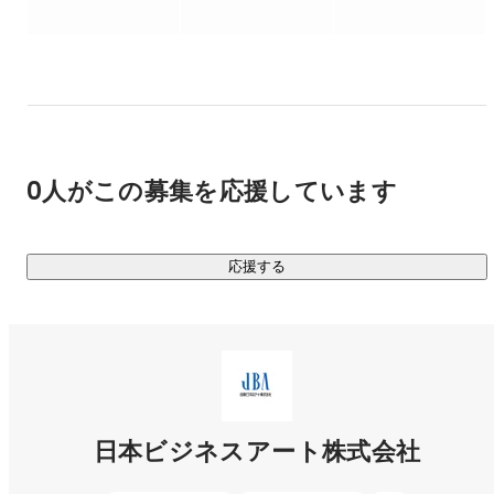
どんなに素晴らしい技術やビジョンを持っていても、

それが世の中に伝わらなくては意味がありません。

私たちは、そういったお客さまの“埋もれた魅力“を引き出
し、

世の中に伝え、売上アップや社員のモチベーションアップな
0人がこの募集を応援しています
ど、

企業成長を加速させる幅広い支援をしています。

応援する
企業ブランディング、広報メディア、Web、映像、イベン
ト、研修など、

あらゆる手段を通して魅力を伝えていく成長企業です。

―取引先例―（直接取引100%）

ANA、ファンケル、カルビー、明治、プリンスホテル、
GREE、ライオン、KOSE、東急ハンズ、第一三共、中外製
日本ビジネスアート株式会社
薬、三井不動産、三菱ケミカルHD、住友化学、SMBCグルー
プ、りそなHD、AGC、ダスキン、DAIKIN　他　