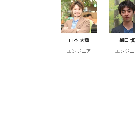
山本 大輝
樋口 慎
エンジニア
エンジニ