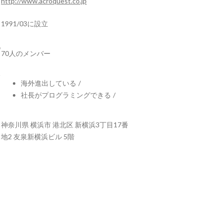
http://www.acroquest.co.jp
1991/03に設立
70人のメンバー
海外進出している
/
社長がプログラミングできる
/
神奈川県 横浜市 港北区 新横浜3丁目17番
地2 友泉新横浜ビル 5階