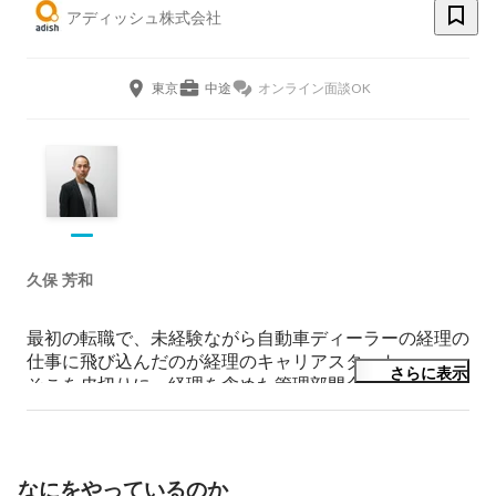
アディッシュ株式会社
東京
中途
オンライン面談OK
久保 芳和
最初の転職で、未経験ながら自動車ディーラーの経理の
仕事に飛び込んだのが経理のキャリアスタート。

さらに表示
そこを皮切りに、経理を含めた管理部門全般業務に派遣
会社や外食産業など数社で携わってきました。

2017年7月、前職で一緒に働いていたひとに誘われ2017
年7月アディッシュ株式会社に経理部長として入社。

なにをやっているのか