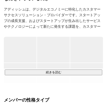
連結決算や税効果会計の経験がない状態でIPO準備中の
経理部門に飛び込むという状態のなか、必死にもがき続
アディッシュは、デジタルエコノミーに特化したカスタマー
けてついに2020年3月26日にマザーズ上場。

サクセスソリューション・プロバイダーです。スタートアッ
経理責任者として微力ながら貢献できたと自負していま
す。

プの成長支援、およびスタートアップが生み出したサービス
やテクノロジーによって新たに発生する課題を、カスタマー
業務経験は、経理のみならず労務、人事、総務などコー
サクセスという視点に立ちながら解決する事業を展開してい
ポレート系の業務はひととおり経験。

ます。

ある会社では、管理部門の業務をすべてひとりで担って
いたことも。

そこでは、経理や総務などのほかに200名以上のアルバ
イトスタッフを含めた300名程度の給与計算や社会保険
サービスは大きく２つのジャンルにわかれます。「グロース
手続きもひとりで行っていました。

支援サービス」と「アダプション支援サービス」です。

いままでで一番タフな仕事は、取引銀行８行（！）に借
「グロース支援サービス」とは、スタートアップの成長に伴
続きを読む
入金返済のリスケをお願いしたこと。

い発生する課題、例えば、”解約率が高い”  ”顧客対応が追いつ
２日で事業再建計画を作りあげ、ひとりで全部の銀行へ
かない”　”人材が不足している”　”ノウハウがない”などの課題
説明にまわり了解を取り付けるという離れ業を成し遂
げ、その会社の財務状態の改善を達成。

を、カスタマーサクセスの設計コンサルティングやカスタマ
ーサクセスの運用サービスなどを通して解決支援をしていま
経理の仕事は職人芸。

メンバーの性格タイプ
す。

経験を積み重ねてなんぼの世界だと思っています。
