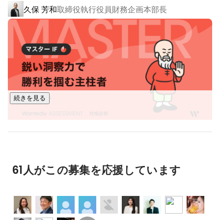
もちろん知識も必要ですが、それ以上に経験がものをい
久保 芳和
取締役執行役員財務企画本部長
「アダプション支援サービス」は、スタートアップが生み出
う世界。

したデジタルエコノミーの課題を解決するサービスです。例
そんな世界で日々戦っています。

えばオンラインコミュニティが発展したことで、炎上や誹謗
中傷、ネットいじめなどが発生。これらの課題を解決するた
戦いに疲れたら趣味の自転車を楽しむ。

めに、時には新たにサービスを立ち上げて解決しています。

仲間と走ったり、ひとりで走ったり。

風を切って無になれるひととき。

■グロース支援サービス

仕事も趣味も全力疾走！！
・カスタマーサクセスサービス　「CS STUDIO」

続きを見る
https://cs-studio.adish.co.jp/
・カスタマーサポートサービス　「SOCIAL APP SUPPORT」

https://socialappsupport.com/
・アノテーションサービス　「DATA Crab」

https://datacrab.adish.co.jp/
・リスクモニタリングサービス「インターネットモニタリン
61人がこの募集を応援しています
グ」

https://monitor.adish.co.jp/
■アダプション支援サービス
