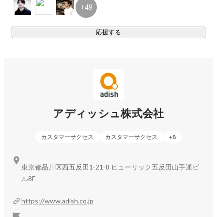
・ネットいじめ対策サービス　「スクールガーディアン」

+49
https://school-guardian.jp/
・チャットボット　「hitobo」

応援する
https://hitobo.io/
・誹謗中傷投稿　AIによる再考アラート　「matte」

https://matte.ai/
・中小企業向け炎上対策SaaS　「Pazu」

https://pazu.io/
アディッシュ株式会社
カスタマーサクセス
カスタマーサクセス
+
8
東京都品川区西五反田1‐21‐8 ヒューリック五反田山手通ビ
ル8F
https://www.adish.co.jp