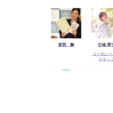
音羽 舞
引地 琴
コーポレー
スタッ