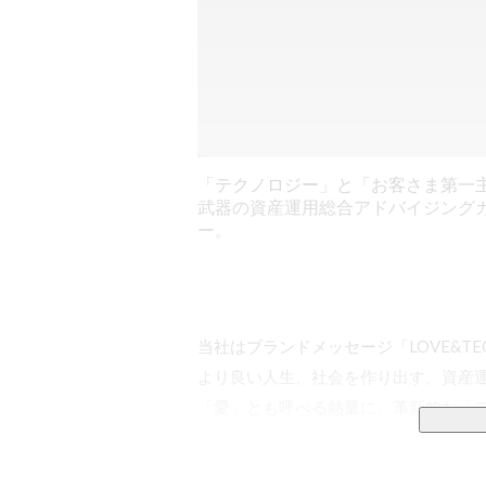
「テクノロジー」と「お客さま第一
武器の資産運用総合アドバイジング
ー。
当社はブランドメッセージ「LOVE&T
より良い人生、社会を作り出す、資産運
「愛」とも呼べる熱量に、革新的な「テ
その先にこそ、お客さまの期待をとこと
そう信じています。
