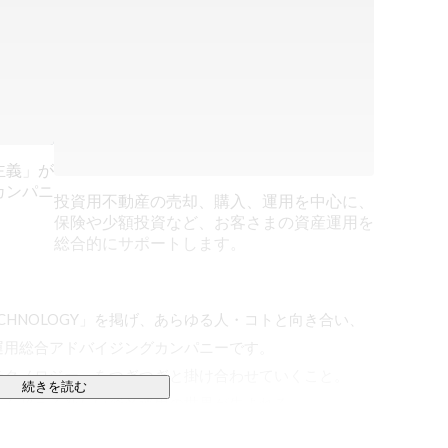
主義」が
カンパニ
投資用不動産の売却、購入、運用を中心に、
保険や少額投資など、お客さまの資産運用を
総合的にサポートします。
ECHNOLOGY」を掲げ、あらゆる人・コトと向き合い、
用総合アドバイジングカンパニーです。

クノロジー」をつぎつぎと掛け合わせていくこと。

続きを読む
ん超える新しい資産運用の世界が生まれる。
