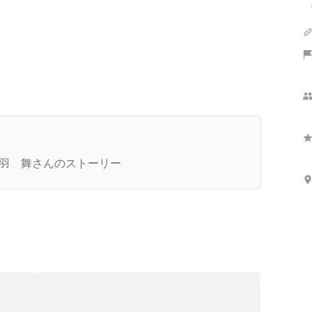
さらに表示
事が語る、パートナーズ採用のすべて
羽 舞さんのストーリー