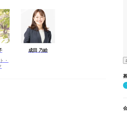
子
成田 乃絵
ト・
フ