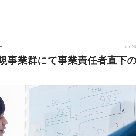
on
20
ー
Saas新規事業群にて事業責任者直