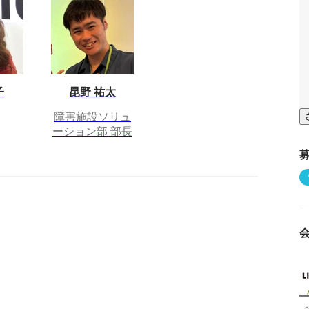
子
昆野 祐太
障害施設ソリュ
ーション部 部長
さらに表示