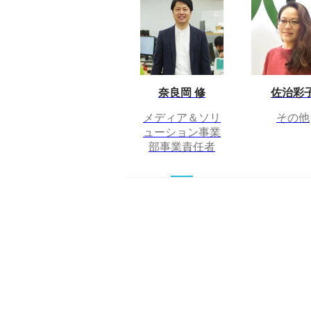
奈良岡 修
佐治彩
メディア＆ソリ
その他
ューション事業
部事業責任者