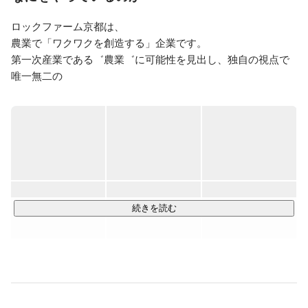
「世界をもっと美味しく、面白く。」京都から世界へ。
ロックファーム京都は、

農業で「ワクワクを創造する」企業です。

第一次産業である゛農業゛に可能性を見出し、独自の視点で
唯一無二の

価値をつくります。世界にまだないカタチをつくることを目
指し事業展開しています。

◆SAMURAIプロジェクト

代表的な「SAMURAI九条ねぎ」は

SAMURAIプロジェクトを立ち上げ日本中に365日お届けでき
る仕組みを構築。

わずか１年で取引先はゼロから50社に迫る成長を遂げていま
続きを読む
https://kyonegi-samurai.jp/
◆京都舞コーンプロジェクト

2019年にリリースした「京都舞コーン」はロックファーム京
都が生み出したオリジナルブランドです。
