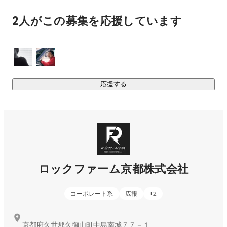
「フルーツを超えた圧倒的な甘み」が特徴で、2023年にはつ
2人がこの募集を応援しています
いに糖度22.4度を記録。

各社メディアに数多く取り上げられ、直売所ではシーズンに
https://rockfarm.thebase.in/
【農業×ブランディング】でこれまでにない新しい農業のカタ
応援する
チをつくる。

従来の農業にとらわれない発想で、世の中を震撼させる価値
を提供します。
ロックファーム京都株式会社
コーポレート系
広報
+
2
京都府久世郡久御山町中島南城７７－１