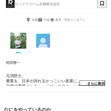
ロックファーム京都株式会社
京都
中途
新卒・学生インターン
村田翔一
元消防士。

農業を、日本が誇れるかっこいい産業に。

さらに表示
京都で農業ベンチャー「ロックファーム京都」を2019年
創業。

「京都舞コーン」「あざといちご」などの自社ブランド
企画開発など、多種多様な分野にまたがり“価値を生む
産業”へ進化させることに挑戦中。

なにをやっているのか