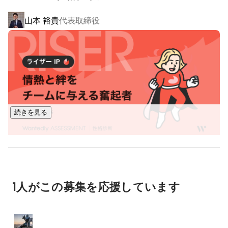
し、保護犬や保護猫の引き取りを推奨。

山本 裕貴
代表取締役
動物との共生環境を整えることで、「障がい者グループホー
ムの不足」「空き家問題」「ペット殺処分問題」という3つの
社会課題を解決するユニークなビジネスモデルで業界内外か
ら注目を浴びています。

2018年8月からスタートし、オープン累計は2000拠点とな
り、1万人を超える障がいのある方々の生活を支援していま
す。

続きを見る
また、2021年3月には、日本マーケティングリサーチ機構の
調査において「障がい者グループホーム開設拠点数」「障が
い者グループホーム毎月の新規開設数」の二部門でNo.1を取
得しました。

中島 優花
経営戦略室／広報部
▼ペット共生型障害者グループホームが社会に与えたインパ
1人がこの募集を応援しています
クト

・空き家活用頭数：1193棟

・犬猫の殺処分から救い出した頭数：796頭
