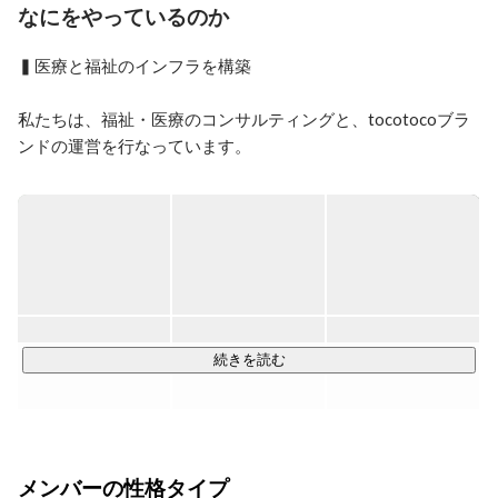
(3)即断即決を第一にしています。

なにをやっているのか
(4)共に前向きに働ける仲間を大切にしています。
▍医療と福祉のインフラを構築

私たちは、福祉・医療のコンサルティングと、tocotocoブラ
ンドの運営を行なっています。

▼tocotocoが展開する事業

・介護サービス包括型グループホーム：tocotoco home

・日中サービス支援型障害者グループホーム：tocotoco 
residence

・精神科訪問看護サービス：tocotoco nurse

・生活介護・障がい者デイサービス：tocotoco day

・就労継続支援サービス：tocotoco work

続きを読む
　※企業HP：
https://to-co-to-co.co.jp/
中でも、tocotoco homeの一つである「ペット共生型障害者グ
ループホーム」は、

メンバーの性格タイプ
一般的な障がい者グループホームとは異なり、空き家を活用