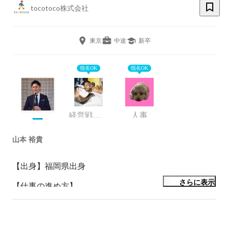
tocotoco株式会社
東京
中途
新卒
指名OK
指名OK
経営戦略室／広報部
人事
山本 裕貴
【出身】福岡県出身

さらに表示
【仕事の進め方】

(1)現場の声を大切にしています。

(2)自ら現場に入りながらのマネジメントを重視してい
ます。
