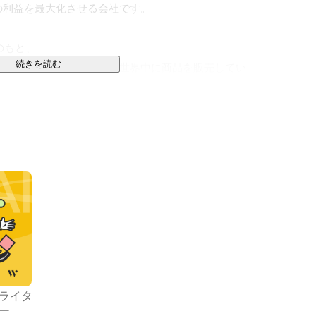
利益を最大化させる会社です。

）のもと、

続きを読む
ング”の力で”地方の中小企業が世界中に商品を販売してい
ンを掲げ、世界中の中小企業が自らの商品・サービスを、
立することを目指しています。

もっと作らなくても、もっと売れる」世界に

力で「地方の中小企業が世界中に商品を販売していく」を
ライタ
エイティブ・リンク先の「三位一体」

ー