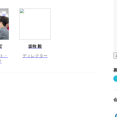
宏
坂牧 毅
ト・
ディレクター
フ