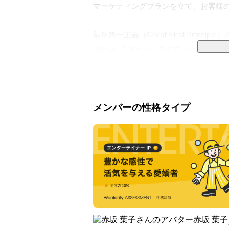
マーケティングプランを立て、お客様の
顧客第一主義（Client First Principle
当社は「”AI × デジタルマーケティ
く”を”あたりまえ”に」というビジョ
自ら販売していくことができる状況を確
【ミッション】

メンバーの性格タイプ
世界の分配のロジックに変革をもたらし
【ビジョン】

「AI × デジタルマーケティング」の
「あたりまえ」に

【バリュー】

赤坂 葉子
Value01 ターゲティング・広告クリ