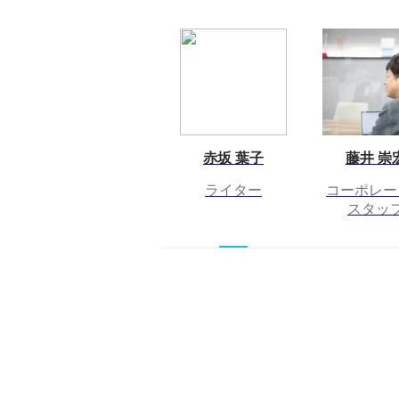
赤坂 葉子
藤井 崇
ライター
コーポレー
スタッ