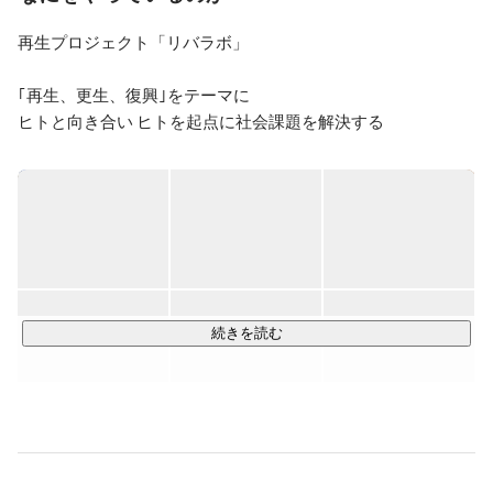
 - 大学在学中にカンボジアで日本語教師を経験するも、
交通事故に遭い強制帰国

再生プロジェクト「リバラボ」

　↪︎海外での経験から「教えること」より「伝えるこ
と」の尊さに気がつき人と繋がる職業を模索した

｢再生、更生、復興｣をテーマに

<職歴>

ヒトと向き合い ヒトを起点に社会課題を解決する

1社目：株式会社7garden _ ホテル事業部

  - 大学3年生の8月からインターン生としてゲストハウ
私たちはこのビジョンのもと、事業を展開しています。

スの立ち上げに従事

  - 大学卒業後新卒第1期生として正式に入社

■リバラボインターン

ゲストハウス「KIKKA」の宿所部分・飲食部分を兼ね
学歴、職歴に自信がない若者向けのキャリア再生プロジェク
た拠点長として現場管理、スタッフ育成、PL作成等の
マネージメント業務を務める。その後「Hotel Vintage神
ト。2年間の実践型インターンで転職時に武器となる実績とス
楽坂」「Hotel Vintage東京」の現場拠点長へ

キルを身につけるための教育～転職成功までを一貫してサポ
「想像力」と「創造力」を活かし、ホテル事業部にて新
続きを読む
規プランの作成やブランドストーリーの見直しを実行

http://rebirthlab.com/
2社目：株式会社3Backs _ HR部 採用課

■リバジョブ

HR部にて新卒・中途採用を担当

求職者様1人ひとりに全力で向き合い「自己実現とは何
キャリアアップを前提としたキャリア派遣を採用。成長企業
か」を共に模索

や大手企業で就業し,スキル・実績を取得しカルチャーマッチ
ゴールの実現に向けたキャリア設計

した状態で正社員切替を可能とした派遣形態の新常識を掲げ