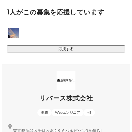
「世の中の大言壮語が愛される居場所を創る」ことが一
1人がこの募集を応援しています
https://rebirthlab.com/jobs2/
生の夢

夢や目標が誰からも笑われることの無い、希望に満ち溢
れた世界を実現したい！　
 ■リバラボ転職

中高卒フリーター専門の転職サポートサービス。未経験でも
ハイキャリアにつながっていく企業を主として、学歴職歴に
応援する
https://3backs.com/projects/rebirthlab-career/
■タレプル

カルチャーマッチ採用とブランディングを同時に行う、SNS
型採用支援サービス。人材採用におけるミスマッチを減ら
し、自社のファンを獲得しながら、企業認知の拡大とサービ
リバース株式会社
スブランディング両面からサポート。“新たな採用フィールド” 
https://3backs.com/projects/tareple/
事務
Webエンジニア
+
8
■キャリアゲ

東京都渋谷区千駄ヶ谷2-9-6 バルビゾン3番館 B1