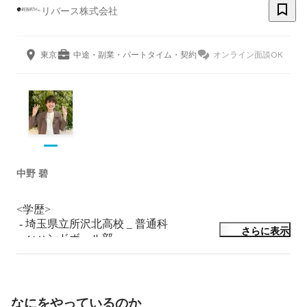
リバース株式会社
東京
中途・副業・パートタイム・契約
オンライン面談OK
中野 碧
<学歴>

 - 埼玉県立所沢北高校 _ 普通科

さらに表示
　↪︎ハンドボール部

　↪︎GMARCH目指すも全落ち

 - 武蔵野大学 _ 文学部 日本文学文化学科

　↪︎中世・中古文学専攻

　↪︎中高国語科の教員免許を取得

なにをやっているのか