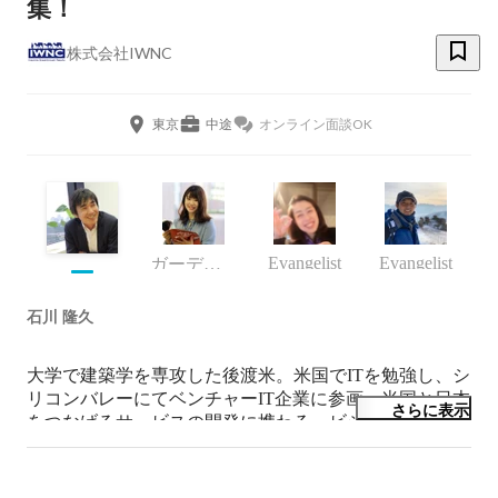
集！
株式会社IWNC
東京
中途
オンライン面談OK
Evangelist
Evangelist
ガーデナー
石川 隆久
大学で建築学を専攻した後渡米。米国でITを勉強し、シ
リコンバレーにてベンチャーIT企業に参画、米国と日本
さらに表示
をつなげるサービスの開発に携わる。ビジネスモデル・
スキームの構築から、アカウンティングシステムの開
発・導入までトータルでプロデュースした経験を持つ。
帰国後IWNCに入社し、組織分析のスペシャリストとし