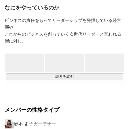
て組織文化の測定アルゴリズムを開発。また分析結果か
なにをやっているのか
らその顧客のパフォーマンスが向上するためのプロセス
構築のコンサルティングを、外資系・日本企業を問わ
ビジネスの責任をもってリーダーシップを発揮している経営
ず、多くの企業の経営陣に提供する。

層や

主な事例として、日本企業と外資企業統合に向けた組織
これからのビジネスを創っていく次世代リーダーと言われる
変革プロジェクト、グローバル展開を見据えた研究所改
層に対し、

革プロジェクト、老舗日本企業の営業構造変革プロジェ
普段得ることのないインスパイアされる経験から新たな気付
クトなど多数実施。外資系と国内企業の文化の違う組織
きを与え、

のPMIにおける中期的な相互シナジーに向けた文化融合
組織や自分の人生に対する行動変容を促すプログラムを実
プロセスも経験。

施。

自称建築家。人に感動を与え、少しでも建設的で前向き
続きを読む
な世界にするために、人モノの領域なく空想し、アート
大手日本企業の30代、40代リーダーから50代経営メンバー、

とサイエンス両軸を掛け合わせデザインしていくことを
外資系企業経営陣が主なクライアントで、

信条としている。
毎年90%以上の会社からリピートをいただいています。

メンバーの性格タイプ
組織ごとに置かれている状況や期待を確認したうえでプログ
ラムを設計し、

その場その場での参加者の反応を見ながら、より深い気づき
嶋本 史子
ガーデナー