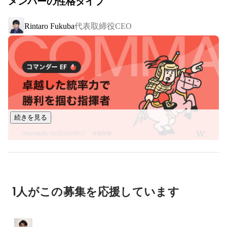
メンバーの性格タイプ
発事業だけやれば良いではなく、教育と開発どちらも行い、
橋渡しとなる仕組みを作ることだと考えています。

代表取締役CEO
Rintaro Fukuba
■ 事業内容

￣￣￣￣￣￣

・プログラミングスクール事業：COACHTECH

1,000時間の学習カリキュラムを提供し、実務で活躍できる人
材を育成するスクールです。

Webアプリケーション開発の案件を保証する選抜コミュニテ
ィを運営し、市場価値が高い人材の輩出に努めています。

続きを見る
・システム開発事業

スタートアップ企業や事業会社さんがお客様で、主に新規事
業のβ版開発から、その後の追加開発までご依頼いただいてい
ます。主にPHP/Laravelを使用し、フロントエンドはReactや
Vue.js等、様々に対応しています。

1人がこの募集を応援しています
・フリーランスエージェント事業

Web開発案件にフリーランスエンジニアをご紹介するエージ