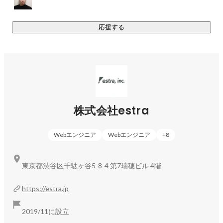
ェントサービスです。自社で育成した人材を中心にサービス
を提供し、エンジニアの希望キャリアに合わせた案件参画、
応援する
参画時の支援を徹底しています。
株式会社estra
Webエンジニア
Webエンジニア
+
8
東京都渋谷区千駄ヶ谷5-8-4 第7瑞穂ビル 4階
https://estra.jp
2019/11に設立