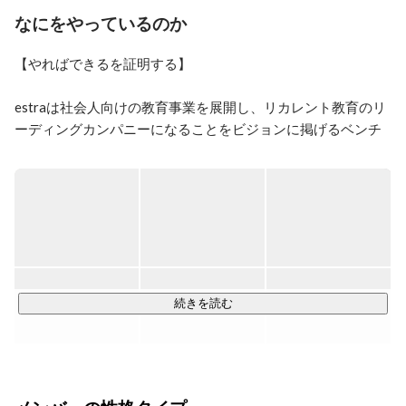
成長意欲の高い新たな仲間をお待ちしております！
なにをやっているのか
【やればできるを証明する】

estraは社会人向けの教育事業を展開し、リカレント教育のリ
ーディングカンパニーになることをビジョンに掲げるベンチ
ャー企業です。

エンジニアやマーケター、デザイナー等の職種は、需要に対
し供給が不足しています。

一番の原因は、実務の経験がないと得ることができない能力
が必要とされる職種だからだと考えています。

エンジニアを志す人は多い一方で、未経験者を採用し開発を
続きを読む
任せる企業が少ないです。

また、企業側も即戦力層の採用は難しく、事業拡大に苦しん
でいます。

この課題を解決するためには、教育事業だけやれば良い、開