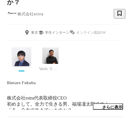
か？
株式会社estra
東京
学生インターン
オンライン面談OK
Web エンジニア
Rintaro Fukuba
株式会社estra代表取締役CEO

初めまして。全力で生きる男、福場凜太郎です！

さらに表示
「今、全力で生きていますか？」

そう聞かれたら100% 「はい」と答えられますか？

弊社は全力で成長したい人に全力でコミットする会社で
す。
