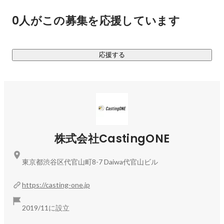
0人がこの募集を応援しています
採用CRM「CastingONE」は、企業の採用数最大化／効率化
に加え、採用業務効率化を実現する機能を多数揃え、導入企
業／ ユーザー数も増えており、創業2期目以降毎年前年比
応援する
300%超えを達成し、5期目に入った今も急成長しています。
利用ユーザー数は400万人以上に上ります。

---------------------------------------------------------------------
----------------------------------------------------------------

【 CastingONE事業 】

各企業（現在は主に派遣会社）が一度接点を持った求職者を
株式会社CastingONE
管理し、マーケティングを行い採用につなげる採用領域に特
化したCRM／SaaSです。

東京都渋谷区代官山町8-7 Daiwa代官山ビル
採用プロセス上で離脱した求職者や退職者などを管理し、
CRMを通し最適なお仕事紹介や継続的なコミュニケーション
https://casting-one.jp
を行うことで、求人広告を出すことなく採用を実現します。

現在は派遣・飲食・警備・物流・介護など様々な業界で導入
2019/11に設立
がされており、採用に貢献するばかりでなく、業務効率化や