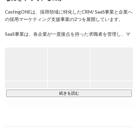
技術は、GoやGCPが好きです。
CastingONEは、採用領域に特化したCRM/ SaaS事業と企業へ
の採用マーケティング支援事業の2つを展開しています。

SaaS事業は、各企業が一度接点を持った求職者を管理し、マ
ーケティングを行い採用に繋げる、採用領域に特化した
CRM「CastingONE」をSaaSとして提供しています。

現在、採用市場では新規採用に依存し続けている状況が続い
ており、新しい人材を採用するために、継続的にコストをか
けて採用を実施しています。過去に一度接点を持った求職者
を管理し、採用につなげるという領域はまだ採用市場にはほ
とんどありません。

続きを読む
私たちが今注力していることは、この新しい採用領域に向け
て、採用支援をするインフラをつくることです。その第一歩
として、人材の新規採用において業界全体で課題感の大きい
人材業界に向けて、サービスを展開しており、数多くの企業
にサービスを導入いただいています。2022年秋からは、飲
食・警備・物流業界等にも提供を開始しています。
