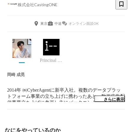
株式会社CastingONE
東京
中途
オンライン面談OK
Principal Software Engineer
岡崎 成晃
2014年 ㈱CyberAgentに新卒入社。複数のデータプラッ
トフォーム事業の立ち上げに携わったあと、動画広告配
さらに表示
信事業立ち上げに参画し主にバックエンド、インフラ開
発や広告配信アルゴリズムの設計/実装をやってまし
た。

2019年にCastingONEを共同創業。

なにをやっているのか