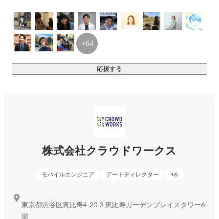
https://crowdtech.jp/
・クラウドワークス エージェント                
https://bizasst.jp/client/
+64
・クラウドリンクス 　　　　　　　            
https://crowdlinks.jp/
応援する
・クラウドログ　　　　　　　　　             
https://www.innopm.com/
・みんなのカレッジ 　　　　　　　            
https://minnano-
college.jp/
・Human & Human　　　　　　　　　　　
https://lp.human-
human.jp/
・クラウドワークスAI　　　　　　　　　  
株式会社クラウドワークス
https://ordermaid.ai/
・クラウドワークス AI道場　　　　　　　 
https://dojo.crowdworks-ai.com/
モバイルエンジニア
アートディレクター
+
6
・PARK　　　　　　　　　　　　　　　　
https://park.jp/
・メンバーペイ　　　　　　　　　　　　  
東京都渋谷区恵比寿4-20-3 恵比寿ガーデンプレイスタワー6
https://memberpay.jp/
階