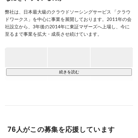
その後出産を経験しますが、長女に重度の心疾患が見つ
弊社は、日本最大級のクラウドソーシングサービス 「クラウ
かり、体調が安定しないという理由で一度は「働く」と
いう事を諦めました。

ドワークス」を中心に事業を展開しております。2011年の会
（おかげ様で今では元気に生活できるように！）

社設立から、3年後の2014年に東証マザーズへ上場し、今に
至るまで事業を拡大・成長させ続けています。

そんな中クラウドソーシングに出会い、採用オペレーシ
ョン業務にてフルリモート勤務。

そもそもクラウドソーシングサービスとは、インターネット
ご縁あってクラウドワークスのフルフレックス・フルリ
上で、誰もが自由に仕事を受注・発注することができるサー
モートの制度を利用し、フルタイムでの復帰を果たすこ
とができました。

ビスのことを指します。フリーランスや個人事業主、企業を
退職したシニア、子育て中の女性、若者、障害を抱える方な
続きを読む
プライベートでは2児の母。
ど幅広い個人が、時間や場所、年齢に関係無く仕事を受けて
収入が得られるように、時間と場所にとらわれることのない
「新しい働き方」の拡大を通じて、次なる社会の創造に携わ
っていきたいと考えています。

▼運営サービス▼

・クラウドワークス 　　　　　　　             
76人がこの募集を応援しています
https://crowdworks.jp/
・クラウドワークス エージェント(テック)   