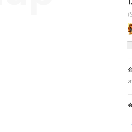
1
応
オ