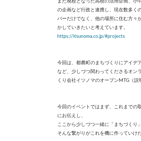
また廃校となった高校の活用企画、小中
の企画など行政と連携し、現在数多く
バーだけでなく、他の場所に住む方々
https://itsunoma.co.jp/#projects
今回は、都農町のまちづくりにアイデ
など、少しづつ関わってくださるオン
くり会社イツノマのオープンMTG（説
今回のイベントではまず、これまでの
にお伝えし、

ここから少しづつ一緒に「まちづくり」
そんな繋がりがこれを機に作っていけ