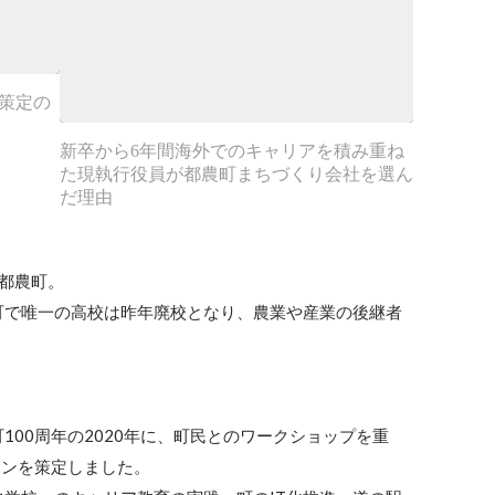
ン策定の
新卒から6年間海外でのキャリアを積み重ね
た現執行役員が都農町まちづくり会社を選ん
だ理由
都農町。

町で唯一の高校は昨年廃校となり、農業や産業の後継者


100周年の2020年に、町民とのワークショップを重
ンを策定しました。
