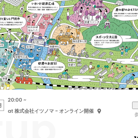
20:00 ~
tup
月
at 株式会社イツノマ - オンライン開催