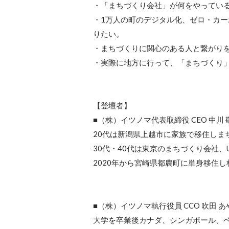
・「まちづくり会社」が何をやっている
・1万人の町のデジタル化、ゼロ・カ
りたい。

・まちづくりに関心のある人と繋がりを
・実際に地方に行って、「まちづくり」
【登壇者】

■（株）イツノマ代表取締役 CEO 中川 敬
20代は新潟県上越市に家族で移住しま
30代・40代は東京のまちづくり会社、
2020年から宮崎県都農町に単身移住し
■（株）イツノマ執行役員 CCO 吹田 あや
大学を卒業後カナダ、シンガポール、ベ