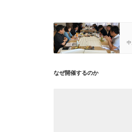
U
し
中
なぜ開催するのか