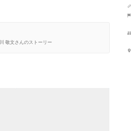
さらに表示
DS株式会社の社長を退任、都農町に移住＆起業
て株式会社イツノマがスタートアップ！
川 敬文さんのストーリー