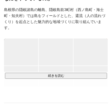
夫村の３町村連携で実施されることが決まり、さらなる
事業推進に向けて、新しい仲間との出会いを求めていま
島根県の隠岐諸島の離島、隠岐島前3町村（西ノ島町・海士
す！
町・知夫村）では島をフィールドとした、還流（人の流れづ
くり）を起点とした魅力的な地域づくりに取り組んでいま
す。

島根県・隠岐諸島にある隠岐島前地域では、全国の若者のみ
なさんを対象に、「1年間の就労型お試し移住制度“大人の島
留学”」「島の暮らしを考える3ヶ月インターンシップ制度“島
体験”」制度を創設しました。離島への人の流れづくりを行っ
ていくことで、新しい風を起こし共に島の未来を開拓してい
ける風土づくりに取り組んでいます。

そしてこの度、

【2022年にインターン生として島の暮らしと仕事に挑戦する
続きを読む
方を募集します！】

わたしたちは2021年4月より全国の若者のみなさんを対象
に、「島の暮らしを考える3ヶ月インターンシップ“島体験”」
を開始します。

隠岐島前地域は課題先進地であるため、多くの人がなんとな
く描いているような　“憧れとしての島暮らし”　と、　“実際