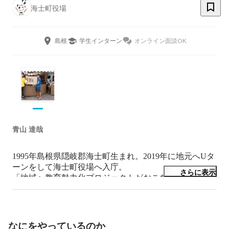
海士町役場
島根
学生インターン
オンライン面談OK
青山 達哉
1995年島根県隠岐郡海士町生まれ。2019年に地元へUタ
ーンをして海士町役場へ入庁。

さらに表示
「地域へ教育魅力化プロジェクトがおこなわれている隠
岐島前高校の卒業生たちがUターンしたくなる島づく
り」の実現に向けて、2020年9月に新たに立ち上がった
「大人の島留学」事業の担当として従事。

2022年より、「大人の島留学」が海士町・西ノ島町・知
なにをやっているのか