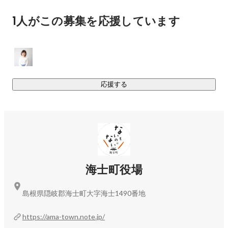
の島の暮らしや仕事”　には、必ずギャップがあると思いま
1人がこの募集を応援しています
す。

理想と現実のギャップに向き合い、挑戦（実践）することで
得られる学びにこそ価値があるのではないでしょうか。

これまで学んできたことを活かしつつ、“島の仕事”と“島の暮
らし”を、インターン生として3ヶ月間実践してみませんか？

応援する
ーーーーー

■全国各地の意志ある若者の方へ

島体験は、隠岐島前地域での3ヶ月インターンシップ制度で
す。

あなたにとっては、島という新しい地での挑戦の3ヶ月となり
ます。

海士町役場
隠岐島前地域は課題先進地であるため、多くの人がなんとな
く描いているような

島根県隠岐郡海士町大字海士1490番地
“憧れとしての島暮らし”は、そこにないかもしれません。

だからこそ、隠岐島前地域は、あなたがこれまで学んできた
https://ama-town.note.jp/
ことや身につけた力を
