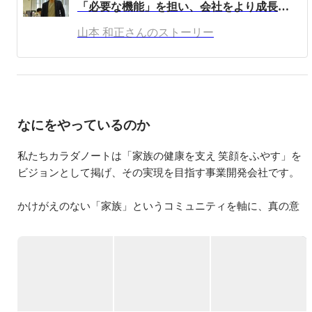
「必要な機能」を担い、会社をより成長させる。職種にこだわらないベンチャー社員の気概
山本 和正さんのストーリー
なにをやっているのか
私たちカラダノートは「家族の健康を支え 笑顔をふやす」を
ビジョンとして掲げ、その実現を目指す事業開発会社です。

かけがえのない「家族」というコミュニティを軸に、真の意
味での”健康”を社会に広げていきたい。カラダノートはそんな
想いを持った集団です。

2020年10月に東証マザーズに上場し、現在は主に以下の事業
を行っています。
