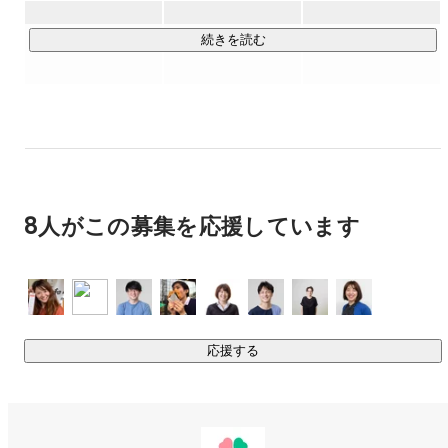
◆家族サポート事業

子育て支援アプリ・ヘルスケアにまつわるアプリの提供を行
続きを読む
う事業です。

・子育て支援アプリ

　・妊娠中から子どもの成長がわかる『ママびより』

　・陣痛間隔計測アプリ『陣痛きたかも』

　・赤ちゃんのお世話の記録をつける『授乳ノート』

　・離乳食食材管理アプリ『ステップ離乳食』　など

8人がこの募集を応援しています
・ヘルスケアアプリ

　・服薬管理アプリ『お薬ノート』

　・血圧管理アプリ『血圧ノート』

　・快眠音アプリ『ぐっすリン』　など

応援する
◆DB（データベース）マーケティング事業：

ユーザーを対象に属性や興味関心に合わせた商品やサービス
を紹介・マッチングし、適切なタイミングで家族の生活がよ
り快適になるサービスを提供する事業です。　
