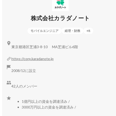
・かぞくアシスタント：生活関連商材とのマッチング事業

株式会社カラダノート
・かぞくのおうち：住み替えを検討する子育て世代と住宅企
業とのマッチング事業

・かぞくとキャリア：子育て世代のキャリア支援事業

モバイルエンジニア
経理・財務
+
8
・かぞくの保険：保険代理事業

東京都港区芝浦3-8-10 MA芝浦ビル6階
◆DX推進事業：

事業会社に向けたDX支援を提供しています。

https://corp.karadanote.jp
ライフイベントを起点としたマーケティング支援プロダクト
2008/12に設立
42人のメンバー
1億円以上の資金を調達済み
/
3000万円以上の資金を調達済み
/