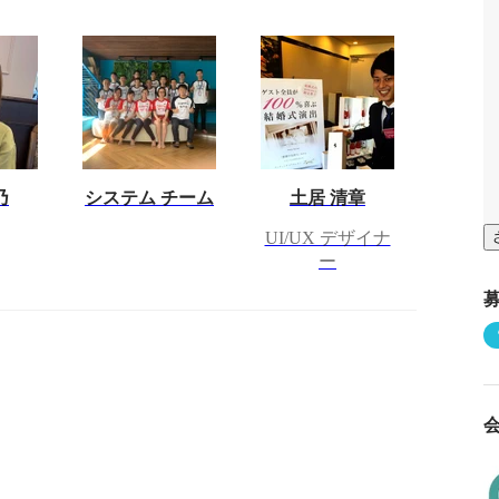
乃
システム チーム
土居 清章
UI/UX デザイナ
ー