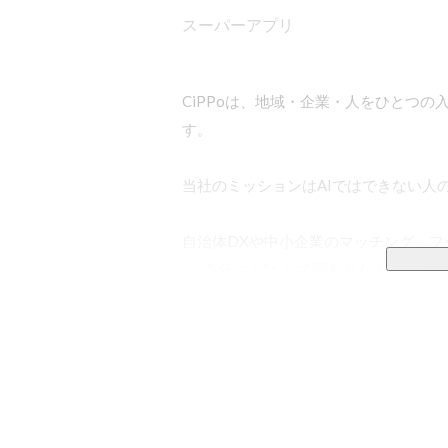
スーパーアプリ
CiPPoは、地域・企業・人をひとつの
す。

当社のミッションはAIではできない人
自治体DXや中小企業のマッチング、
が“自分ごと”として関わりたくなる世界
日々の生活の中で、行政からの大切な情
お店が受け皿を持てずに埋もれていく。
食べられるのに捨てられていく食品があ
こうしたモヤモヤは、誰もが一度は感じ
私たちはそれを単なる“社会課題”と捉