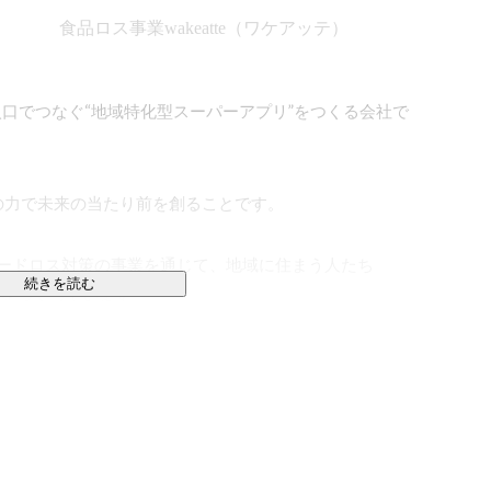
食品ロス事業wakeatte（ワケアッテ）
入口でつなぐ“地域特化型スーパーアプリ”をつくる会社で
の力で未来の当たり前を創ることです。

フードロス対策の事業を通じて、地域に住まう人たち
続きを読む
をつくっています。

報が届かない。



る――。

たことのある地域のリアルです。

えるのではなく、仕組みとして成立させるプロダクトと