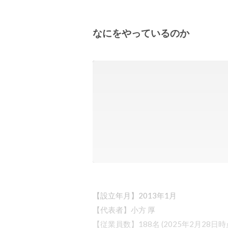
なにをやっているのか
【設立年月】2013年1月 

【代表者】小方 厚

【従業員数】188名 (2025年2月28日時点