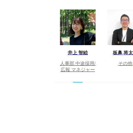
井上 智絵
板鼻 将
人事部 中途採用/
その他
広報 マネジャー