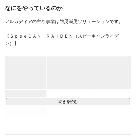
リューションを提供することで、世界の平和に貢献した
なにをやっているのか
いと考えています。
アルカディアの主な事業は防災減災ソリューションです。

【ＳｐｅｅＣＡＮ　ＲＡＩＤＥＮ（スピーキャンライデ
ン）】

というインターネットサービスを全国の多くの自治体に提供
しています。このインターネットサービスは、災害が発生し
た場合など緊急時に、メール、電話、ＦＡＸなどに一斉に住
民や職員に情報発信するものです。メールでの情報提供はも
しかしたらわかりやすいかもしれませんが、電話発信する場
合には、文字から音声に変換する必要があります。ここに、
「音声合成」という技術が必要になります。

続きを読む
【音声合成技術】

もしかしたら「音声合成」と言ってもちょっとピンと来ない
かもしれません。今では、スマホに話しかければ普通に音声
で返答してくれるようになりましたし、駅の構内アナウンス