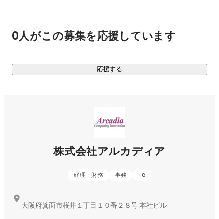
も普通に音声が流れてきています。

実は、このような裏側では、同じような音声合成技術が使わ
れています。ＳＦ映画のようにロボットが人間と対話するよ
0人がこの募集を応援しています
うな未来も遠くないのかもしれません。

創業以来、アルカディアでは、肉声に近い合成音声の実現に
向けて地道に研究開発をしており、特に災害時という非日常
応援する
の場面でも聞き取りやすく自然なアナウンスにより避難誘導
がスムーズになるようになればと考えています。

【多言語翻訳技術】

また、最近では多くの外国人が日本に訪れるようになってき
ていますので、多言語でのアナウンスの必要性が高まってき
ています。現在、英語、中国語、韓国語、インドネシア語、
株式会社アルカディア
タガログ語、スペイン語、ポルトガル語をはじめとして、多
言語の音声合成エンジンの研究開発にも力を入れています。
経理・財務
事務
+
8
さらに、日本語からこれらの各言語への自動翻訳技術の研究
開発も行っています。

大阪府箕面市桜井１丁目１０番２８号 本社ビル
【データセンター】
