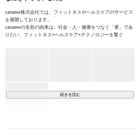
パーソナルジム業界でスタンダードになっていた短期的
で大幅なダイエットに疑問を持ち、食事制限をせず食欲
caname株式会社では、フィットネスやヘルスケアのサービス
にアプローチすることで結果的に痩せる「綺麗なダイエ
を展開しております。

ット」を広めることを使命としています。

我慢するダイエットは本質的ではなく、ダイエットは
canameの名前の由来は、社会・人・健康をつなぐ「要」であ
「人生を豊かにする手段の１つ」ということがスタンダ
りたい、フィットネス×ヘルスケア×テクノロジーを繋ぐ
ードになれる社会を目指しています。

「要」でありたいという想いです。

そのための手段として、パーソナルトレーニングジムか
たぎり塾を日本一にするべく新規出店、トレーナー採
■かたぎり塾

用・育成に尽力しています。

全国に240店舗展開中のパーソナルジムです。パーソナルジ
最終的にはダイエットという概念をなくしていきたいと
ム業界の中では、店舗数日本一を誇り、今後も全国に拡大を
思っています。

進めていきます。※日本一は2024年10月時点

そのために会社の見据える未来に共感してくれるメンバ
コンセプトは『街の保健室』。ダイエットのだけではなく、
ーを募集中です！

体のお困りごとがあったときに、誰でもすぐに通うことがで
続きを読む
きる駆け込み寺のような存在を目指しています。短期でのダ
イエットは無理をしてしまい、リバウンドの可能性が高いた
め、中長期のサポートを通じて健康的な習慣作りをサポート
しています。

→
https://katagirijuku.jp/