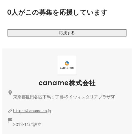
◾WOMGYM

0人がこの募集を応援しています
全国に6店舗展開中の女性専用24時間ジムです。かたぎり塾
のお客様からヒアリングしていると、男性の目線が気になっ
てジムに通えない。やり方がわからないので、ジム通いを辞
応援する
めたというお客様に多く出会いました。そこで、女性が気楽
にフィットネスへの第一歩を踏み出せるジムを作りたいと思
いWOMGYMを立ち上げました。

WOMはwork on myselfの頭文字で、「自分で取り組む」、
「ジム通いの習慣を作る」という意味を込めています。女性
専用ならではの、カフェのような空間づくりや、女性が嬉し
いアメニティや設備を整えています。

caname株式会社
→
https://womgym.jp/
東京都世田谷区下馬１丁目45-6 ウィスタリアプラザ5F
上記の他にも、パーソナルトレーナースクール運営、サプリ
メント販売、自社アプリの開発、ピラティス、高齢者向けの
https://caname.co.jp
運動施設などの事業を展開しており、今後も既存事業の拡大
と新規事業の両軸で人々の健康に貢献してまいります。
2018/11に設立