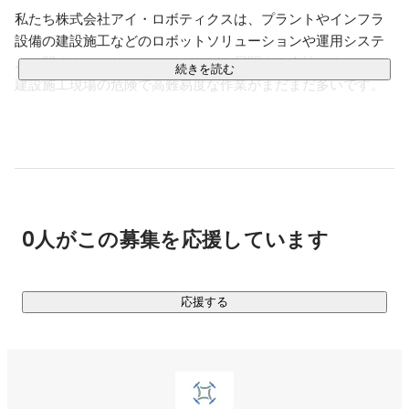
私たち株式会社アイ・ロボティクスは、プラントやインフラ
設備の建設施工などのロボットソリューションや運用システ
ムに関するコンサルティングなどを展開する会社です。

続きを読む
建設施工現場の危険で高難易度な作業がまだまだ多いです。
そこにドローンやロボットを投入し、代わりに業務を行わせ
るロボット・ソリューションを提供することで、お客様に安
心安全な労働環境を提供すると共に、先端技術の社会実装を
推進しています。

▍大きく3つの事業を展開

0人がこの募集を応援しています
・​狭隘部、高所調査点検ソリューション

小型で軽量なマイクロドローンを用いて、今まで人が見るこ
とができなかった狭い場所や、足場を組むことでしか見るこ
応援する
とができなかった高所の調査点検を安全かつスピーディーに
実施します。

足場費用の削減、調査点検による工場稼働停止時間減、作業
員の安全確保などに貢献します。
