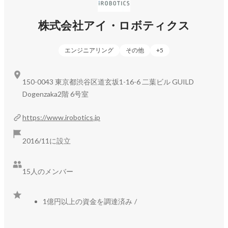
・壁面、高所作業ソリューション

株式会社アイ・ロボティクス
壁面吸着ロボットとウインチ制御を用いることで、今まで足
場を組んで作業をしていた壁面作業を足場レスで実現しま
す。​​足場を組む時間およびコストの低減、作業省人化、安全
エンジニアリング
その他
+
5
性の確保に貢献いたします。

150-0043 東京都渋谷区道玄坂1-16-6 二葉ビル GUILD
・分析、解析ソリューション

Dogenzaka2階 6号室
調査点検や作業によって取得したデータを独自のAIやソフト
ウェアを使うことで分析解析し、バックオフィス業務の効率
https://www.irobotics.jp
化および品質の強化につなげます。

2016/11に設立
https://www.irobotics.jp/
15人のメンバー
▍目的は技術をサービスに昇華させ「社会実装」すること

1億円以上の資金を調達済み
/
AI、ドローン、スパイダーロボなど、私たちが扱う技術は多
岐に渡ります。
