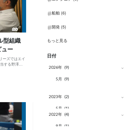
船舶 (6)
開発 (5)
ル型組織
もっと見る
ビュー
日付
リーズではエイ
担当する野澤さ
2026年
(9)
：現在
な業務です。
月
5
(9)
2023年
(2)
月
5
(1)
2022年
(4)
月
1
(1)
月
9
(1)