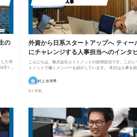
生の
外資から日系スタートアップへ ティー
にチャレンジする人事担当へのインタ
した🌸
こんにちは。株式会社エイトノットの採用担当です。このシ
月14
トノットで働くメンバーを紹介しています。 本日は人事を
んをご紹介します。 外資系企業の人事部長からスタートアップへ Q
室長の福
担当している業務内容を教えてください A：人事と総務が主
村上 奈津季
人事は組織造りがメインで、評価も含...
3ヶ月前,