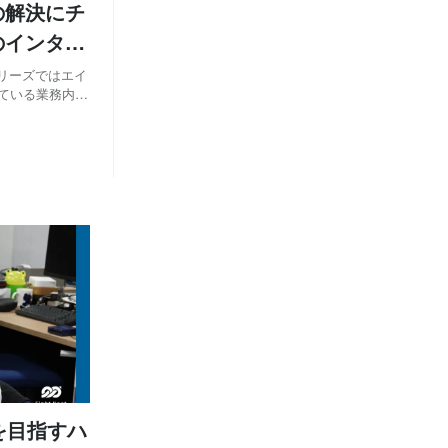
の解決にチ
のインタビ
リーズではエイ
ている業務内容
く動くかの検証
入社するまでの
を目指すハ