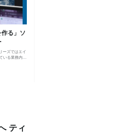
月
6
(3)
を作る」ソ
ー
リーズではエイ
ている業務内容
ました。 また
へ ティ