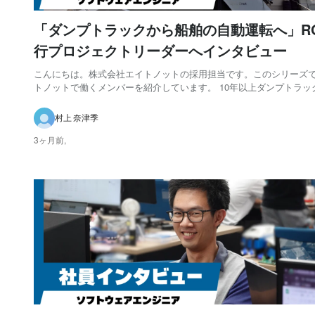
「ダンプトラックから船舶の自動運転へ」R
行プロジェクトリーダーへインタビュー
こんにちは。株式会社エイトノットの採用担当です。このシリーズ
トノットで働くメンバーを紹介しています。 10年以上ダンプトラッ
動運転を経験し、海上の自動運転のチャレンジへ Q：現在担当して
内容を教えてください ROS 1を利用して作られているAI CAPTAIN
村上 奈津季
ウェアを、ROS 2を利...
3ヶ月前,