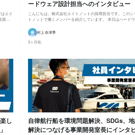
ードウェア設計担当へのインタビュー
ではエイ
こんにちは。株式会社エイトノットの採用担当です。このシ
見留さ
トノットで働くメンバーを紹介しています。 本日はハード
ートア
る丹羽さんをご紹介します。 32年のハードウェア設計業務
トノットへ Q：現在担当している業務内容を教えてください A：主な業務
村上 奈津季
は、電気回路の設計と使用する電気部...
3ヶ月前,
楽し
自律航行船を環境問題解決、SDGs、
」
解決につなげる事業開発室長にインタ