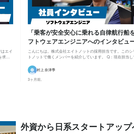
「乗客が安全安心に乗れる自律航行船
フトウェアエンジニアへのインタビュ
ではエイ
こんにちは。株式会社エイトノットの採用担当です。このシ
を求め
トノットで働くメンバーを紹介しています。 Q：現在担当し
 弊社
を教えてください 入社した直後から自律航行ソフトウェアの移植を担当さ
してお
せていただいています。実機での実験も参加させていただき
村上 奈津季
シミュレーターの改善の業務もやってい...
3ヶ月前,
外資から日系スタートアップ