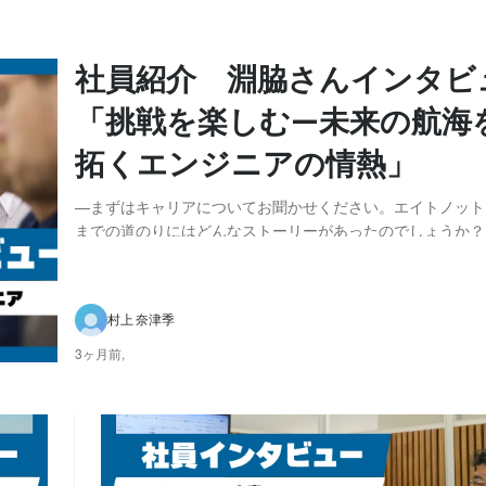
社員紹介 淵脇さんインタビ
「挑戦を楽しむ—未来の航海
拓くエンジニアの情熱」
—まずはキャリアについてお聞かせください。エイトノット
までの道のりにはどんなストーリーがあったのでしょうか？
立系のSES事業者で多様な企業でプロジェクト単位の仕事
た。どの現場でも常に新しい課題があり、それに応えるのが
糧だと感じていました。でも、いつの間にかマネジメ...
村上 奈津季
3ヶ月前,