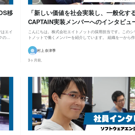
OS移
「新しい価値を社会実装し、一般化する
CAPTAIN実装メンバーへのインタビュ
ではエイ
こんにちは。株式会社エイトノットの採用担当です。このシ
クの自
トノットで働くメンバーを紹介しています。 組織を一から
いる業務
てスタートアップへ Q：現在担当している業務内容を教えて
のソフト
のAI CAPTAINをクライアントの船舶に納品する実装チー
村上 奈津季
り、担当業務は大きく３つあります。...
3ヶ月前,