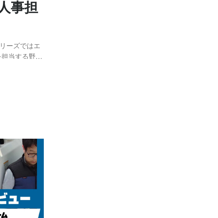
人事担
リーズではエ
を担当する野澤
へ Q：現
が主な業務で