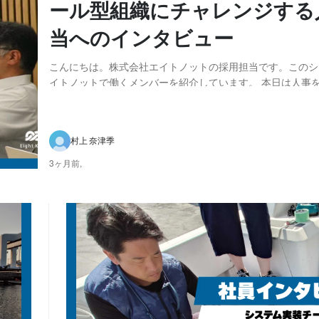
ール型組織にチャレンジする
当へのインタビュー
こんにちは。株式会社エイトノットの採用担当です。このシ
イトノットで働くメンバーを紹介しています。 本日は人事
さんをご紹介します。 外資系企業の人事部長からスタートアップ
在担当している業務内容を教えてください A：人事と総務
す。 人事は組織造りがメインで、評価も含...
村上 奈津季
3ヶ月前,