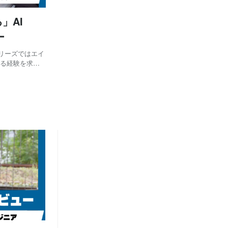
」AI
ー
リーズではエイ
作る経験を求め
ください 弊社
ムに所属してお