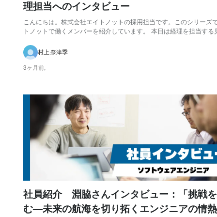
理担当へのインタビュー
こんにちは。株式会社エイトノットの採用担当です。このシリーズ
トノットで働くメンバーを紹介しています。 本日は経理を担当する
んをご紹介します。 公共インフラ、会計コンサルタントを経てスタ
ップへ Q：現在担当している業務内容を教えてください A：今は経理とファ
村上 奈津季
イナンスをメインで担当しています。...
3ヶ月前,
社員紹介 淵脇さんインタビュー：「挑戦を
む—未来の航海を切り拓くエンジニアの情熱