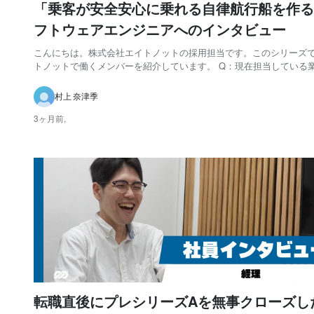
「乗客が安全安心に乗れる自律航行船を作る
フトウェアエンジニアへのインタビュー
こんにちは。株式会社エイトノットの採用担当です。このシリーズ
トノットで働くメンバーを紹介しています。 Q：現在担当している
を教えてください 入社した直後から自律航行ソフトウェアの移植を担当さ
せていただいています。実機での実験も参加させていただきました。
村上 奈津季
シミュレーターの改善の業務もやってい...
3ヶ月前,
転職直後にプレシリーズAを無事クローズし