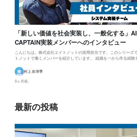
「新しい価値を社会実装し、一般化する」AI
CAPTAIN実装メンバーへのインタビュー
こんにちは。株式会社エイトノットの採用担当です。このシリーズ
トノットで働くメンバーを紹介しています。 組織を一から作る経験
てスタートアップへ Q：現在担当している業務内容を教えてください
のAI CAPTAINをクライアントの船舶に納品する実装チームに所属
村上 奈津季
り、担当業務は大きく３つあります。...
3ヶ月前,
最新の投稿