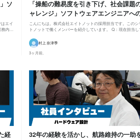
」ソ
「操船の難易度を引き下げ、社会課題
ャレンジ」ソフトウェアエンジニアへ
ュー
ではエイ
こんにちは。株式会社エイトノットの採用担当です。このシ
業務内容
トノットで働くメンバーを紹介しています。 Q：現在担当し
を教えてください 航行制御の開発や、ソフトウェアが正し
 また
環境づくり（QA）を担当しています。 Q：エイトノットに
村上 奈津季
経歴を教えてください 高専を卒業した後...
3ヶ月前,
た経
32年の経験を活かし、航路維持の一助