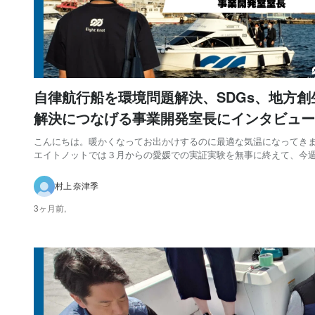
自律航行船を環境問題解決、SDGs、地方創
解決につなげる事業開発室長にインタビュー
こんにちは。暖かくなってお出かけするのに最適な気温になってきま
エイトノットでは３月からの愛媛での実証実験を無事に終えて、今週4
日（金）には大阪湾での自律航行船を使った実証実験を行います！
EightKnotⅠもフル稼働！😮 今回は去年7月に入社した、事業開発室
村上 奈津季
田さんにお話を聞いてみました。...
3ヶ月前,