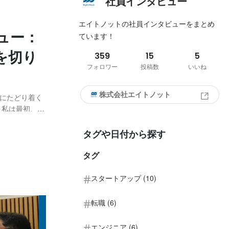
社員インタビュー
エイトノットの社員インタビューをまとめ
ュー：
ています！
を切り
359
15
5
フォロワー
投稿数
いいね
株式会社エイトノット
にたどり着く
 私は最初、独
をしていまし
自分の成長の
タグや日付から探す
タグ
スタートアップ (10)
転職 (6)
エンジニア (6)