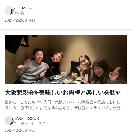
います。 研修中の2人は何事にも積極的に、そして主体的に取り組む姿
勢を見せてくれました。 与えられた課題をこなすだけでなく、自ら疑
Kana Morishima
その他
問を投げかけたり新しい方法を模索したり。 常に前向き...
2024/12/25
,
8 likes
大阪懇親会✨美味しいお肉🥩と楽しい会話✨
皆さん、こんにちは✨ 先日、大阪メンバーの懇親会を実施しました！
🥩✨ 今回は美味しいお肉を囲みながら、普段はオンラインでしか交流
できないメンバー同士が、直接顔を合わせてたくさんの話題で盛り上
がる素敵な時間となりました。 徐々にメンバーが増えてきている大阪
NAKA HIDEYUKI
コーポレート・スタッフ
チーム、私たちは「なにわBASE」と呼んでいますが、その勢...
2024/12/24
,
9 likes