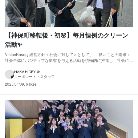
【神保町移転後・初🌸】毎月恒例のクリーン
活動✨
VisionBaseは経営方針＜社会に対して＞として、 「良いことの追求：
社会全体にポジティブな影響を与える活動を積極的に推進し、社会に貢
献する✨」 と掲げています。私たちはこの理念を具体化するための一
つのアクションとして、創業以来、毎月「ゴミ拾い」を実施してきまし
NAKA HIDEYUKI
コーポレート・スタッフ
た。2025年2月までは「原宿・北参道クリーン...
2025/04/09
,
6 likes