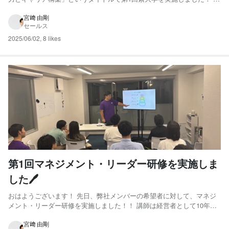
日は、これまで数々のプロジェクトへの参画経験があるＮ氏をお招き
し、「PM・PMOが行う仕事とは何か」という基本的な部分から、求め
宮﨑 由剛
セールス
られるスキルやマインドセットなどについてお話いただき...
2025/06/02
,
8 likes
第1回マネジメント・リーダー研修を実施しま
した🖊️
おはようございます！ 先日、弊社メンバーの希望者に対して、マネジ
メント・リーダー研修を実施しました！！ 講師は経営者として10年以
上の経験があり、大手企業の役員層に対する研修実績も豊富な中が務め
ました！ 本研修は全6回の対面・オンライン併用のハイブリッド型研修
宮﨑 由剛