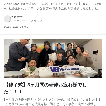
VisionBaseは経営理念に 【経営方針＜社会に対して＞】 良いことの追
求: 社会全体にポジティブな影響を与える活動を積極的に推進し、社会
に貢献します。 と定めています！！ それを実現するためのひとつの行
動として、「原宿・北参道”クリーンアップ”プロジェクト」を月1回で
笠木 竜太
コーポレート・スタッフ
実施しています！ 今回はなんと役員だけ...
2024/12/26
,
7 likes
【修了式】3ヶ月間の研修お疲れ様でし
た！！！
3ヶ月間の研修を終えた10月入社メンバーの、修了式を行いました！！
3ヶ月間の2人の努力と成長を振り返ると、その姿勢に改めて感動して