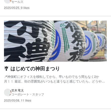
セールス
で、弊社メンバー16名が参加し、非常に貴重な学びの時間...
2025/05/25
,
9 likes
🎐 はじめての神田まつり
📍神保町にオフィスを移転してから、早いものでもう間もなく2か
月！！ 最近、街の雰囲気がいつもと違うなと感じていたら、どうやら
「神田まつり」が始まるようです。 🏮 神田まつりとは？ 神田まつり
は、東京都千代田区の神田明神で行われる祭礼で、 🌟 山王祭、深川祭
笠木 竜太
コーポレート・スタッフ
と並ぶ 江戸三大祭 のひとつ。 🌟 京都の祇園祭、大阪...
2025/05/08
,
11 likes