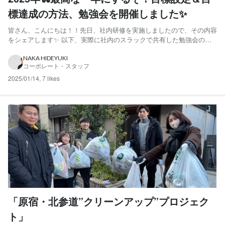
標達成の方法、勉強会を開催しました✨
皆さん、こんにちは！！先日、社内研修を実施しましたので、その内容
をシェアします✨ 以下、実際に社内のスラックで共有した勉強会の案
内文です🧑‍💻 〇勉強会内容 世の中に、目標や計画の重要性を説いた名
言はたくさんあります。 ・月に行こうという目標があったから、アポ
NAKA HIDEYUKI
コーポレート・スタッフ
ロは月に行けた。 飛行機を改良した結果、月に行けたわ...
2025/01/14
,
7 likes
「原宿・北参道”クリーンアップ”プロジェク
ト」