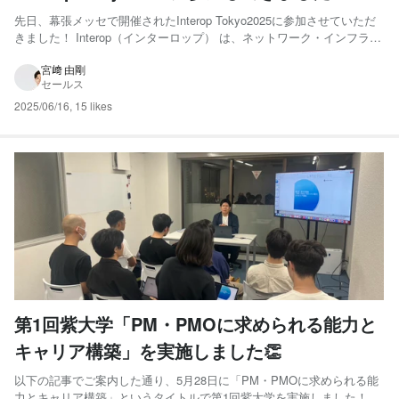
先日、幕張メッセで開催されたInterop Tokyo2025に参加させていただ
きました！ Interop（インターロップ） は、ネットワーク・インフラ・
セキュリティ・クラウド・AIなど、ITインフラ全体をテーマにした国内
最大級の展示会・カンファレンス です。 国内外の大手ベンダーからス
宮﨑 由剛
セールス
タートアップ、研究機関まで...
2025/06/16
,
15 likes
第1回紫大学「PM・PMOに求められる能力と
キャリア構築」を実施しました👏
以下の記事でご案内した通り、5月28日に「PM・PMOに求められる能
力とキャリア構築」というタイトルで第1回紫大学を実施しました！ 当