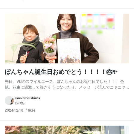
ぼんちゃん誕生日おめでとう！！！！🎂✨
先日、VBのスマイルエース、ぼんちゃんのお誕生日でした！！！ 色
紙、花束に過激して泣きそうになったり、メッセージ読んでニヤニヤし
たり、、 表情豊かすぎて忙しかった、、笑 いつも何事にも全力、仲間
想い、ムードメーカー✨ いつも素敵な笑顔をありがとう！ 一瞬でオフ
Kana Morishima
その他
ィスが明るくなります！！ 新しい1年、最高の年にして...
2024/12/18
,
7 likes