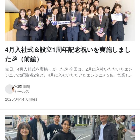
4月入社式＆設立1周年記念祝いを実施しまし
た🎉（前編）
先日、4月入社式を実施しました🎉 今回は、2月に入社いただいたエン
ジニアの経験者2名と、4月に入社いただいたエンジニア5名、営業1名
の計8名の新入社員をお迎えしました✨ 弊社は3月に千駄ヶ谷から神保
町へオフィス移転をしたのですが、今回の会場は千駄ヶ谷オフィス時
宮﨑 由剛
セールス
代からお世話になっている東郷記念会館で実施いたしました...
2025/04/14
,
6 likes