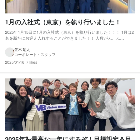
1月の入社式（東京）を執り行いました！
2025年1月15日に1月の入社式（東京）を執り行いました！！！ 1月は2
名を新たにお迎え入れすることができました！！ 人数がふ、ふ
え、、、、、ふえたー😆😆 ちなみに2024年9月はこんな感じでした！
（3名のみ） 毎回この入社式を行うと 純粋に嬉しい気持ちともっと良
笠木 竜太
コーポレート・スタッフ
い組織にしたい、しなくてはという決意が深まりま...
2025/01/16
,
7 likes
2025年🐍最高な一年にするぞ！目標設定＆目