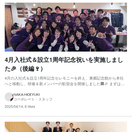
4月入社式＆設立1周年記念祝いを実施しまし
た🎉（後編🍷）
4月の入社式＆設立1周年記念セレモニーを終え、東郷記念館から本社
へと移動し、研修＆新メンバーの歓迎会を開催しました🏢🎉 まずは式
典で共有したビジョンや目標を振り返りつつ、 「気づき・学び」 「今
後挑戦したいこと・決意」などを 各自で整理し、それをグループごと
NAKA HIDEYUKI
コーポレート・スタッフ
にシェアする時間を設けました📝✨ 日々の業務で感じ...
2025/04/14
,
6 likes