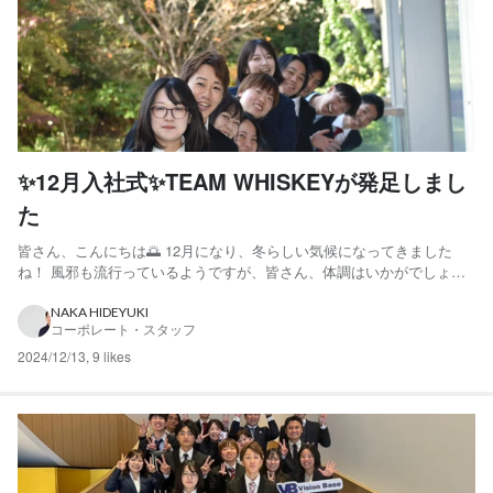
✨12月入社式✨TEAM WHISKEYが発足しまし
た
皆さん、こんにちは🌅 12月になり、冬らしい気候になってきました
ね！ 風邪も流行っているようですが、皆さん、体調はいかがでしょう
か？ さて、先日Vision Baseでは12月入社メンバーの入社式を行いまし
た✨ この日は、普段クライアント先での業務に従事しているメンバー
NAKA HIDEYUKI
コーポレート・スタッフ
も帰ってきて盛大にお祝いしました🎉 今回は...
2024/12/13
,
9 likes