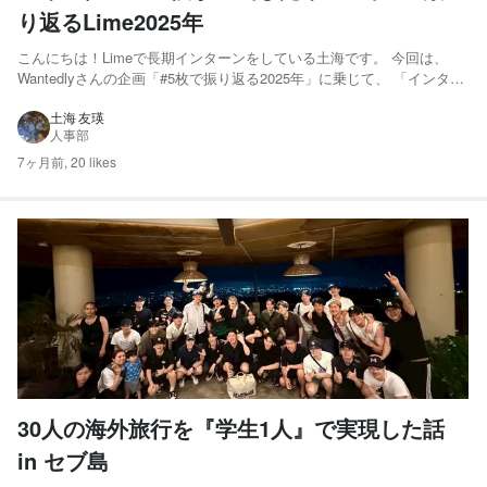
り返るLime2025年
こんにちは！Limeで長期インターンをしている土海です。 今回は、
Wantedlyさんの企画「#5枚で振り返る2025年」に乗じて、 「インター
ンの僕が企画したイベント」で振り返るLime2025年 を記事にしていき
たいと思います。 というのも僕自身、2025年を振り返ってみると、業
土海 友瑛
人事部
務時間の半分以上を社内イベント...
7ヶ月前,
20 likes
30人の海外旅行を『学生1人』で実現した話
in セブ島