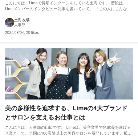
こんにちは！Limeで長期インターンをしている土海です。 普段は、
Limeメンバーのインタビュー記事を書いていて、 「この人にこんな一
面あるの！？」みたいな発見にワクワクしているのですが、 今回はち
ょっと趣向を変えて── 30人の海外旅行を『学生1人』で実現した話 in
土海 友瑛
人事部
セブ島 をお届けします。 この記事では、そ...
2025/08/04
,
20 likes
美の多様性を追求する、Limeの4大ブランド
とサロンを支えるお仕事とは
こんにちは！人事部の山田です。 Limeは、美容業界で急成長を遂げる
企業として、全国に100店舗以上の美容サロンを展開しています。私た