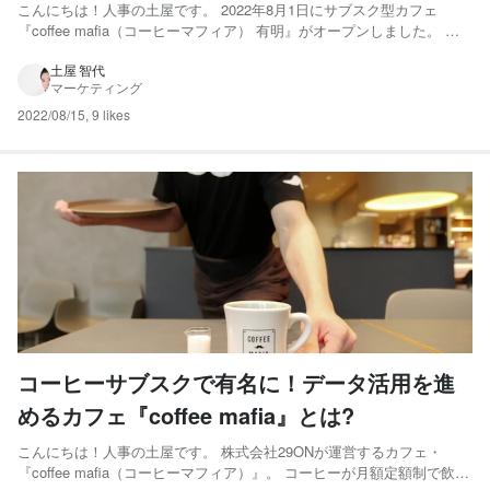
こんにちは！人事の土屋です。 2022年8月1日にサブスク型カフェ
『coffee mafia（コーヒーマフィア） 有明』がオープンしました。 親
会社favyと一緒に作り上げた、coffee mafiaの中でも新しいカタチのカ
フェです。 店舗やスタッフの雰囲気などをご紹介します。 Brillia
土屋 智代
マーケティング
Tower 有明 ...
2022/08/15
,
9 likes
コーヒーサブスクで有名に！データ活用を進
めるカフェ『coffee mafia』とは?
こんにちは！人事の土屋です。 株式会社29ONが運営するカフェ・
『coffee mafia（コーヒーマフィア）』。 コーヒーが月額定額制で飲め