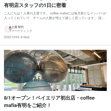
有明店スタッフの1日に密着
こんにちは！人事の土屋です。 coffee mafiaには毎月新たなメンバーが
入ってくれていて、チームの人数が増えて嬉しく思っています。 採用
時に聞いてみると、カフェで勤務するのは初めて。という方も多い様
子。 どんな1日を過ごしているのか、有明店のスタッフ・豊泉さんのあ
土屋 智代
マーケティング
る日に密着してみました！ 少しでも、coff...
2022/10/03
,
8 likes
8/1オープン！ベイエリア初出店・coffee
mafia有明をご紹介！