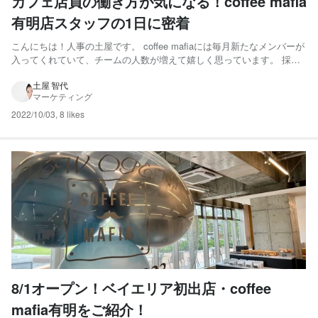
カフェ店員の働き方が気になる！coffee mafia
有明店スタッフの1日に密着
こんにちは！人事の土屋です。 coffee mafiaには毎月新たなメンバーが
入ってくれていて、チームの人数が増えて嬉しく思っています。 採用
時に聞いてみると、カフェで勤務するのは初めて。という方も多い様
子。 どんな1日を過ごしているのか、有明店のスタッフ・豊泉さんのあ
土屋 智代
マーケティング
る日に密着してみました！ 少しでも、coff...
2022/10/03
,
8 likes
8/1オープン！ベイエリア初出店・coffee
mafia有明をご紹介！