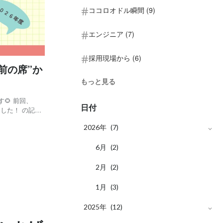
ココロオドル瞬間 (9)
エンジニア (7)
採用現場から (6)
前の席”か
もっと見る
🌻 前回、
日付
ました！ の記事
た😄 今回の
2026年
(7)
表会ゆるレポー
月
6
(2)
月
2
(2)
月
1
(3)
2025年
(12)