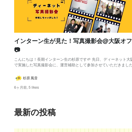
インターン生が見た！写真撮影会@大阪オフ
📷
こんにちは！長期インターン生の杉原です🌱 先日、ディーネット大
で実施した写真撮影会に、運営補助として参加させていただきました
回の写真撮影会の目的は大きく二つ！ 🔴トップエンジニアや管理職
担当者の方々の、ホームページや販促資料で使用するための宣材写
杉原 風音
すること 🔴リクルートページや採用媒体に掲...
6ヶ月前,
5 likes
最新の投稿