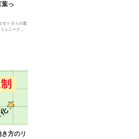
言葉っ
す⭐ 日々の業
交うユニークな
、 その裏には
働き方のリ