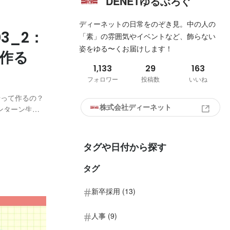
DENETゆるぶろぐ
ディーネットの日常をのぞき見。中の人の
3_2：
「素」の雰囲気やイベントなど、飾らない
姿をゆる〜くお届けします！
作る
1,133
29
163
フォロワー
投稿数
いいね
やって作るの？
株式会社ディーネット
ンターン生の
疑問に思ったあ
タグや日付から探す
タグ
新卒採用 (13)
人事 (9)