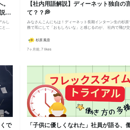
へ。
【社内用語解説】ディーネット独自の
説明
て？？💭
みなさんこんにちは！ディーネット長期インターン生の杉原で
にとっ
務で耳にして「おもしろいな」と感じるのが、 社内で飛び
、 で
言葉たち(^▽^)/ 初めて聞くとピンとこない言葉もありますが
ップデ
会社の空気や人柄がにじみ出ています🌈 長期インターン4カ月目の私も知ら
杉原 風音
ない言葉だらけだったので、 ...
7ヶ月前,
7 likes
くで
「子供に優しくなれた」社員が語る、