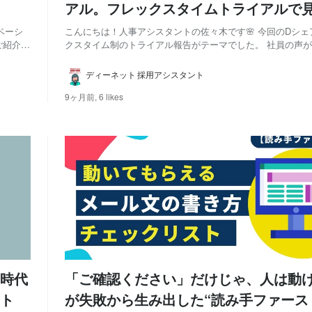
アル。フレックスタイムトライアルで
と本音
ベーシ
こんにちは！人事アシスタントの佐々木です🌸 今回のDシェアでは、フレッ
ご紹介し
クスタイム制のトライアル報告がテーマでした。 社員の声が、会社の仕組
みを実際に動かしていく―― そのリアルな瞬間に立ち会えたことが、何よ
事の手
り#ココロオドった瞬間 でした。 今回は、そのワクワクする一歩をレポート
ディーネット 採用アシスタント
としてお届けします📮🐐 ※D...
9ヶ月前,
6 likes
時代
「ご確認ください」だけじゃ、人は動
ト
が失敗から生み出した“読み手ファース