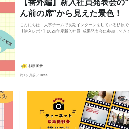
【番外編】新入社員発表会の
ん前の席”から見えた景色！
こんにちは！人事チームで長期インターンをしている杉原です
【潜入レポ⭐】2026年度新入社員_成果発表会に参加してき
事で、新入社員研修の成果発表会を、内容中心にレポートしま
の記事では少し視点を変えて、長期インターン生目線の成果
ポートをお届けします🎁 実は今回の研修には...
杉原 風音
約1ヶ月前,
5 likes