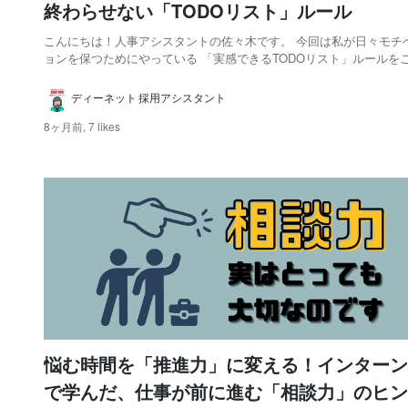
終わらせない「TODOリスト」ルール
こんにちは！人事アシスタントの佐々木です。 今回は私が日々モチ
ョンを保つためにやっている 「実感できるTODOリスト」ルールを
ます👍 👤 こんな人に読んでほしい TODOリストを使っても続かず、タスク
管理がついついうやむやに 「えっ、私今日何したっけ…？」と、仕
ディーネット 採用アシスタント
応えに自信が持てない 頑張っ...
8ヶ月前,
7 likes
悩む時間を「推進力」に変える！インターン
で学んだ、仕事が前に進む「相談力」のヒン