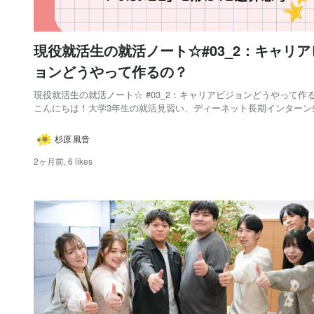
現役就活生の就活ノート☆#03_2：キャリア
ョンどうやって作るの？
現役就活生の就活ノート☆ #03_2：キャリアビジョンどうやって作
こんにちは！大学3年生の就活見習い、ディーネット長期インターン
原です！ このシリーズでは、実際に私が就活をしていて疑問に思っ
これを、 長期インターン先の人事の方に質問してみる、という記事です⭐
杉原 風音
前回は、キャリアビジョンって何...
2ヶ月前,
6 likes