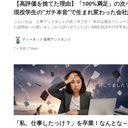
【高評価を捨てた理由】「100%満足」の次
現役学生の"ガチ本音"で生まれ変わった会社
会
こんにちは、人事アシスタントの佐々木です！ 本日は最近リニューアルし
た説明会への想いをしっかり語らせてください🙌🙌 就活中の大学生
て、説明会に使える時間は本当に貴重です。 その時間をいただく以上
きる限りわかりやすく、自分の軸で判断しやすくしたい！ 今回のア
ディーネット 採用アシスタント
ートは、そんな気持ちから始まりました。...
7ヶ月前,
7 likes
「私、仕事したっけ？」を卒業！なんとな～