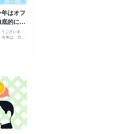
今年はオフ
徹底的に深
でとうございま
。 今年は、力強
ど 「今年は全
そんな私の背中