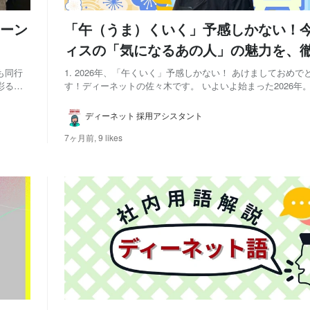
ーン
「午（うま）くいく」予感しかない！
ィスの「気になるあの人」の魅力を、
掘りします！🐎
も同行
1. 2026年、「午くいく」予感しかない！ あけましておめ
彩るト
す！ディーネットの佐々木です。 いよいよ始まった2026年
も十分
く駆ける「午（うま）年」！ということで、 根拠はないけれ
たいも
部うまくいく！」という無敵気分でスタートしています。 
ディーネット 採用アシスタント
を「ガシッ」と押してくれたの...
7ヶ月前,
9 likes