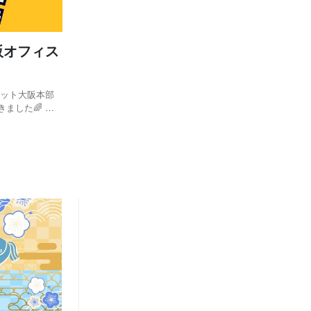
阪オフィス
ネット大阪本部
ました🌈 今
や管理職・採用
宣材写真を撮影