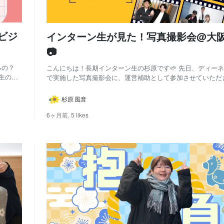
ビジ
インターン生が見た！写真撮影会@大
📷
るの？
こんにちは！長期インターン生の杉原です🌱 先日、ディー
生の杉
で実施した写真撮影会に、運営補助として参加させていただき
たあれ
回の写真撮影会の目的は大きく二つ！ 🔴トップエンジニア
担当者の方々の、ホームページや販促資料で使用するための
杉原 風音
すること 🔴リクルートページや採用媒体に掲...
6ヶ月前,
5 likes