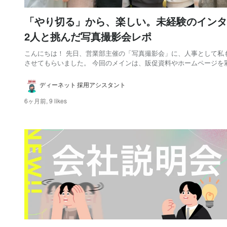
「やり切る」から、楽しい。未経験のインタ
2人と挑んだ写真撮影会レポ
こんにちは！ 先日、営業部主催の「写真撮影会」に、人事として私
させてもらいました。 今回のメインは、販促資料やホームページを
ップエンジニア・管理職の皆さんのプロフィール写真。 それだけで
にありがたい機会だったのですが、 「せっかくなら、人事側で撮り
ディーネット 採用アシスタント
のもありますか？」 と、営業部の皆さんが声...
6ヶ月前,
9 likes