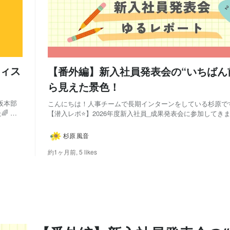
ィス
【番外編】新入社員発表会の“いちばん
ら見えた景色！
阪本部
こんにちは！人事チームで長期インターンをしている杉原です
 今
【潜入レポ⭐】2026年度新入社員_成果発表会に参加してき
・採用
で、新入社員研修の成果発表会を、内容中心にレポートしまし
真を撮影
記事では少し視点を変えて、長期インターン生目線の成果発
杉原 風音
トをお届けします🎁 実は今回の研修には...
約1ヶ月前,
5 likes