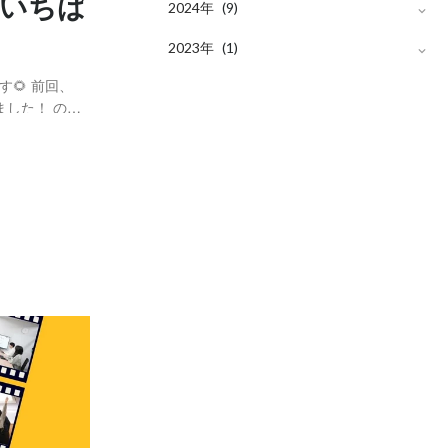
“いちば
月
2024年
12
(1)
(9)
月
月
2023年
11
12
(2)
(1)
(1)
🌻 前回、
月
月
月
10
11
12
(3)
(2)
(1)
ました！ の記
月
月
した😄 今回
10
9
(2)
(1)
発表会ゆるレ
月
月
6
7
(1)
(1)
月
月
5
6
(1)
(1)
月
月
2
5
(1)
(2)
月
月
1
3
(1)
(1)