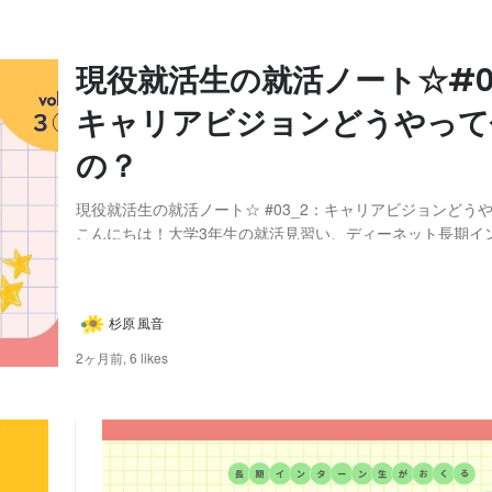
現役就活生の就活ノート☆#0
キャリアビジョンどうやって
の？
現役就活生の就活ノート☆ #03_2：キャリアビジョンどう
こんにちは！大学3年生の就活見習い、ディーネット長期イ
杉原です！ このシリーズでは、実際に私が就活をしていて
れこれを、 長期インターン先の人事の方に質問してみる、という記事です
⭐ 前回は、キャリアビジョンって何...
杉原 風音
2ヶ月前,
6 likes