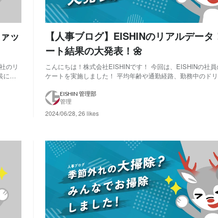
ァッ
【人事ブログ】EISHINのリアルデータ
ート結果の大発表！🌼
会社のリ
こんにちは！株式会社EISHINです！ 今回は、EISHINの社
装につ
ケートを実施しました！ 平均年齢や通勤経路、勤務中のド
どんな服
様々なアンケート調査を実施しました🎶 最後まで楽しんで
ました！
い！🌼 【🌷はじめに🌷】 アンケート結果の発表の前に、 EISHINメンバー
EISHIN 管理部
管理
の年齢と継続年数に...
2024/06/28
,
26 likes