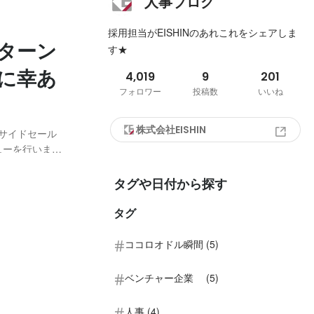
人事ブログ
採用担当がEISHINのあれこれをシェアしま
ンターン
す★
に幸あ
4,019
9
201
フォロワー
投稿数
いいね
株式会社EISHIN
ンサイドセール
ューを行いまし
まった、ひとり
験したリアルな
タグや日付から探す
タグ
ココロオドル瞬間 (5)
ベンチャー企業 (5)
人事 (4)