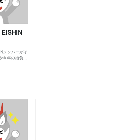
月
5
(2)
月
4
(1)
SHIN
INメンバーがそ
や今年の抱負を
しました！それ