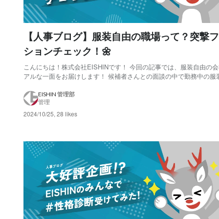
【人事ブログ】服装自由の職場って？突撃フ
ションチェック！🌼
こんにちは！株式会社EISHINです！ 今回の記事では、服装自由の
アルな一面をお届けします！ 候補者さんとの面談の中で勤務中の服
いて質問をいただく事が多かったので、当社で働くメンバーが普段
装でオフィスに来ているのかを突撃でファッションチェックしてみ
EISHIN 管理部
管理
自由度の高い職場だからこそのスタイ...
2024/10/25
,
28 likes