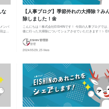
んな
【人事ブログ】季節外れの大掃除？み
除しました！🌼
こんにちは！株式会社EISHINです！ 今回の人事ブログでは
回は
後に行った大掃除についてシェアさせていただきます！✨ EISHINではメン
 役員
バーが日替わりで、 出社時と退勤時に掃除する時間を設け
※前
今回のお掃除企画では、全員で大掃除を行いました！🫧 大
EISHIN 管理部
管理
真で載せているので是非最...
2024/05/29
,
25 likes