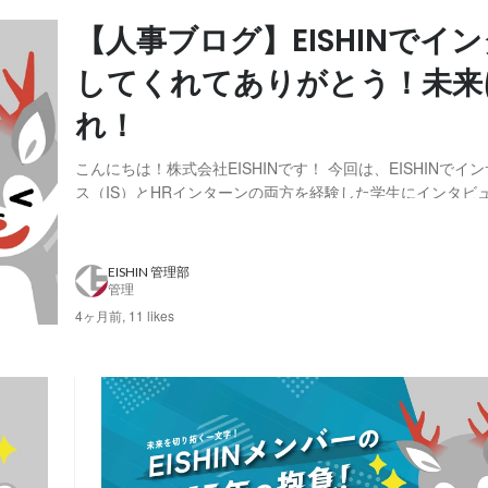
【人事ブログ】EISHINでイ
してくれてありがとう！未来
れ！
こんにちは！株式会社EISHINです！ 今回は、EISHINでイ
ス（IS）とHRインターンの両方を経験した学生にインタビ
た。 「アルバイトか、インターンか。」そんな迷いから始
の学生の挑戦。今回は、EISHINでのインターンを通して経
大変さや学びを、率直に語っ...
EISHIN 管理部
管理
4ヶ月前,
11 likes