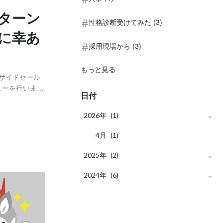
ンターン
性格診断受けてみた (3)
に幸あ
採用現場から (3)
もっと見る
ンサイドセール
ューを行いまし
日付
まった、ひとり
験したリアルな
2026年
(1)
月
4
(1)
2025年
(2)
月
2024年
8
(1)
(6)
月
月
10
1
(1)
(1)
月
6
(2)