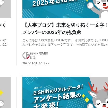
つく
【人事ブログ】未来を切り拓く一文字！EI
メンバーの2025年の抱負🌼
ームが
こんにちは！株式会社EISHINです！ 今回の記事では、EISH
2030
れぞれ今年を表す漢字を一文字選び、その漢字に込めた思い
只中で
ご紹介します！ 最後まで楽しんで、ご覧ください！🌼 【🌷はじめに🌷】 今
んな想い
回の記事では、様々な部署のメンバーにご協力いただき完成
EISHIN 管理部
管理
ぞれが選んだ漢字に込め...
2025/01/31
,
16 likes