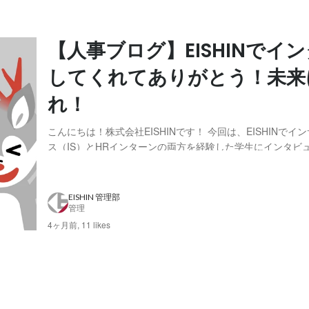
【人事ブログ】EISHINでイ
してくれてありがとう！未来
れ！
こんにちは！株式会社EISHINです！ 今回は、EISHINでイ
ス（IS）とHRインターンの両方を経験した学生にインタビ
た。 「アルバイトか、インターンか。」そんな迷いから始
の学生の挑戦。今回は、EISHINでのインターンを通して経
大変さや学びを、率直に語っ...
EISHIN 管理部
管理
4ヶ月前,
11 likes