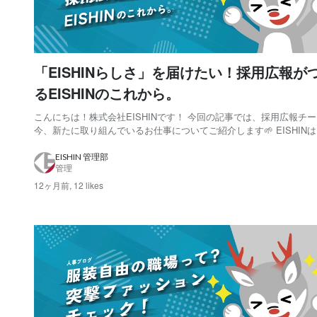
「EISHINらしさ」を届けたい！採用広報が
るEISHINのこれから。
こんにちは！株式会社EISHINです！ 今回の記事では、採用広報チ
今、新たに取り組んでいるお仕事についてご紹介します🌱 EISHINは、
年までのIPO（株式上場）を目指して、日々挑戦を続けている真っ
す！その中で、採用広報としてどんな取り組みをしているのか？ど
EISHIN 管理部
管理
で発信を続けているのか？そん...
12ヶ月前,
12 likes