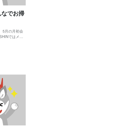
んなでお掃
、 5月の月初会
ておりますが、
掃除の様子も写