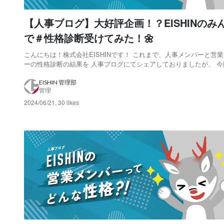
【人事ブログ】大好評企画！？EISHINのみ
で＃性格診断受けてみた！🌼
こんにちは！株式会社EISHINです！ これまで、人事メンバーと営業メンバ
ーの性格診断の結果を 人事ブログにてシェアしておりましたが、 今
EISHINの社員全員の性格診断の結果をシェアさせていただきます！
と社員全員が性格診断を実施しました！是非楽しんでご覧ください！✨ 
EISHIN 管理部
管理
回の記事はこちらからご...
2024/06/21
,
30 likes