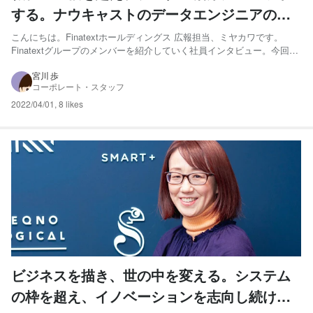
する。ナウキャストのデータエンジニアの本
質追求とは
こんにちは。Finatextホールディングス 広報担当、ミヤカワです。
Finatextグループのメンバーを紹介していく社員インタビュー。今回
は、ナウキャストのデータエンジニアである島 真人さんにお話をうか
がいました！ 島 真人 - 株式会社ナウキャスト データエンジニア武蔵
宮川 歩
コーポレート・スタッフ
大学経済学部金融学科卒。専攻はファイナ...
2022/04/01
,
8 likes
ビジネスを描き、世の中を変える。システム
の枠を超え、イノベーションを志向し続ける