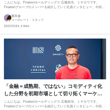
プロジェクトマネージャーの挑戦
こんにちは。Finatextホールディングス 広報担当、ミヤカワです。
Finatextグループのメンバーを紹介していく社員インタビュー。今回
は、スマートプラスでプロジェクトマネージャーを務める小林紀子さ
んにお話をうかがいました。現在SIerや開発会社にいる方・いたことの
宮川 歩
コーポレート・スタッフ
ある方にきっと興味を持っていただける内容で...
2022/03/24
,
4 likes
「金融＝成熟期、ではない」コモディティ化
した分野を初期市場として切り拓くマーケテ
ィングチームのこれから
こんにちは。Finatextホールディングス 広報担当、ミヤカワです。
Finatextグループのメンバーを紹介していく社員インタビュー。今回