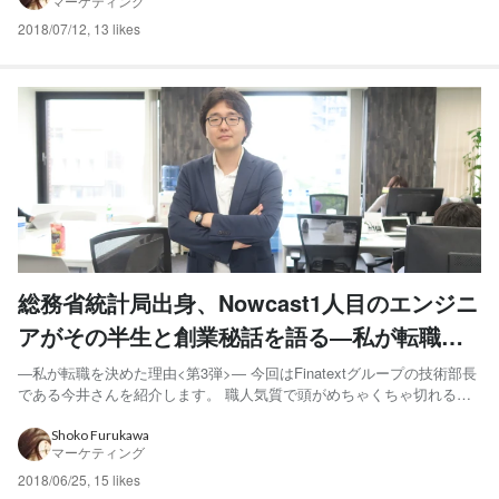
マーケティング
ヘッドをした木下さんがなぜ、ベンチャー企業であるFi...
2018/07/12
,
13 likes
総務省統計局出身、Nowcast1人目のエンジニ
アがその半生と創業秘話を語る―私が転職を
決めた理由―
―私が転職を決めた理由<第3弾>― 今回はFinatextグループの技術部長
である今井さんを紹介します。 職人気質で頭がめちゃくちゃ切れると
いう印象を持つ傍ら、面白いことを言った後輩に鋭くツッコミを入れて
笑いをとるようなおちゃめさもある、皆から愛される今井さん。 総務
Shoko Furukawa
マーケティング
省で国家統計を作っていた今井さんが、なぜ創業...
2018/06/25
,
15 likes