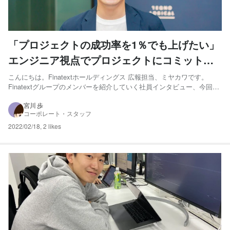
「プロジェクトの成功率を1％でも上げたい」
エンジニア視点でプロジェクトにコミットす
るソリューションアーキテクト
こんにちは。Finatextホールディングス 広報担当、ミヤカワです。
Finatextグループのメンバーを紹介していく社員インタビュー、今回は
Finatextのソリューションアーキテクト、塚本さんにお話をうかがいま
した！ 塚本 幸嗣 – ソリューションアーキテクト CNET Japan（現 朝
宮川 歩
コーポレート・スタッフ
日インタラクティ...
2022/02/18
,
2 likes