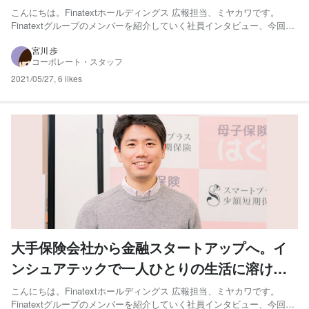
セス
こんにちは。Finatextホールディングス 広報担当、ミヤカワです。
Finatextグループのメンバーを紹介していく社員インタビュー、今回
は、スマートプラス少額短期保険（以下、スマートプラス少短）で
「母子保険はぐ 」をはじめとする保険サービスのカスタマーサクセス
宮川 歩
コーポレート・スタッフ
を担当する真鍋航太さんにお話をうかがいました！ ...
2021/05/27
,
6 likes
大手保険会社から金融スタートアップへ。イ
ンシュアテックで一人ひとりの生活に溶け込
む保険をつくりたい
こんにちは。Finatextホールディングス 広報担当、ミヤカワです。
Finatextグループのメンバーを紹介していく社員インタビュー、今回