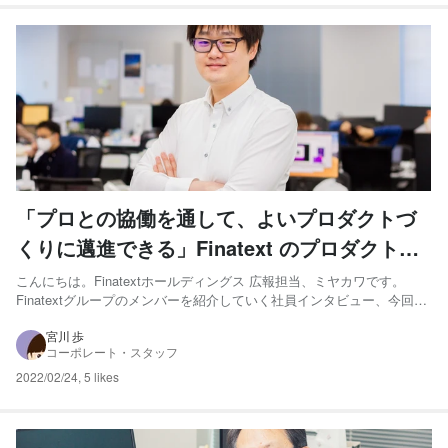
「プロとの協働を通して、よいプロダクトづ
くりに邁進できる」Finatext のプロダクトマ
ネージャーがつかんだ、大企業では得られな
こんにちは。Finatextホールディングス 広報担当、ミヤカワです。
Finatextグループのメンバーを紹介していく社員インタビュー、今回は
い“圧倒的な自己成長チャンス”
FinatextのPdM/ディレクター、金澤さんにお話をうかがいました！ 金
澤 星彦 –PdM/ディレクター 慶應義塾大学理工学部、同大学院を卒業
宮川 歩
コーポレート・スタッフ
した後、新卒で株式会社...
2022/02/24
,
5 likes