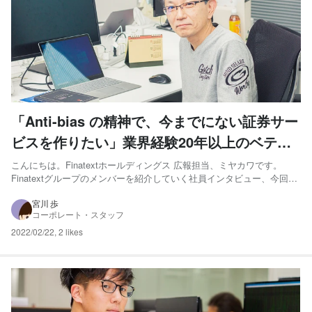
「Anti-bias の精神で、今までにない証券サー
ビスを作りたい」業界経験20年以上のベテラ
ン証券スペシャリスト
こんにちは。Finatextホールディングス 広報担当、ミヤカワです。
Finatextグループのメンバーを紹介していく社員インタビュー、今回は
スマートプラスの証券スペシャリスト、小幡さんにお話をうかがいまし
た！ 小幡 幸生 - 証券スペシャリスト 新卒で某中堅証券株式会社に入社
宮川 歩
コーポレート・スタッフ
し、営業やバックオフィス業務に1...
2022/02/22
,
2 likes