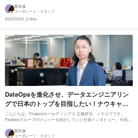
は、グループ全体のマーケティング責任者を務める小林愛典さんにお話
をうかがいました！ 小林 愛典 - 株式会社Finatext マーケティング責任
宮川 歩
コーポレート・スタッフ
者 ITベンダーでのマーケ...
2022/03/22
,
2 likes
DataOpsを進化させ、データエンジニアリン
グで日本のトップを目指したい！ナウキャス
トのデータエンジニア
こんにちは。Finatextホールディングス 広報担当、ミヤカワです。
Finatextグループのメンバーを紹介していく社員インタビュー。今回
は、グループ内でビッグデータ事業を担う株式会社ナウキャストのデ
ータエンジニア、隅田敦さんにお話をうかがいました！ 隅田 敦 - 株式
宮川 歩
コーポレート・スタッフ
会社ナウキャスト データエンジニア/ア...