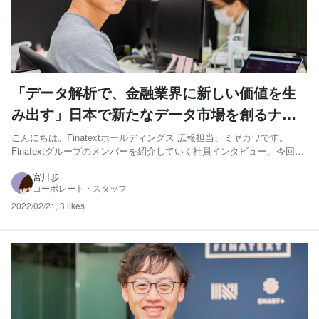
「データ解析で、金融業界に新しい価値を生
み出す」日本で新たなデータ市場を創るナウ
キャストのデータサイエンティスト
こんにちは。Finatextホールディングス 広報担当、ミヤカワです。
Finatextグループのメンバーを紹介していく社員インタビュー、今回は
ナウキャストのエンジニア、片山さんにお話をうかがいました！ 片山
燎平 – データエンジニア 大阪大学電子情報工学科で機械学習関連の研
宮川 歩
コーポレート・スタッフ
究室に所属。専門は統計的因果推論。...
2022/02/21
,
3 likes