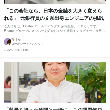
「この会社なら、日本の金融を大きく変えら
れる」 元銀行員の文系出身エンジニアの挑戦
こんにちは。Finatextホールディングス 広報担当、ミヤカワです。
Finatextグループのメンバーを紹介していく社員インタビュー、今回は
Finatextのエンジニア、大木さんにお話をうかがいました！ 大木 卓哉 -
エンジニア 京都大学経済学部卒業後、新卒で株式会社三井住友銀行に
宮川 歩
コーポレート・スタッフ
入行し、法人営業を2年間...
2022/01/26
,
2 likes
「熱量を持った仲間と一緒に、この課題解決