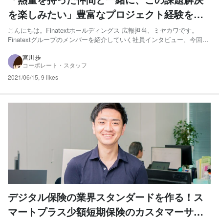
を楽しみたい」豊富なプロジェクト経験を活
かし縦横無尽に活躍する、SIer出身のテック
こんにちは。Finatextホールディングス 広報担当、ミヤカワです。
Finatextグループのメンバーを紹介していく社員インタビュー、今回は
リード
Finatextのエンジニア、山﨑さんにお話をうかがいました！ 山﨑 康行
– エンジニア（テックリード） 新卒で日本ユニシス株式会社に入社
宮川 歩
コーポレート・スタッフ
し、約7年間エンジニアとして...
2021/06/15
,
9 likes
デジタル保険の業界スタンダードを作る！ス
マートプラス少額短期保険のカスタマーサク