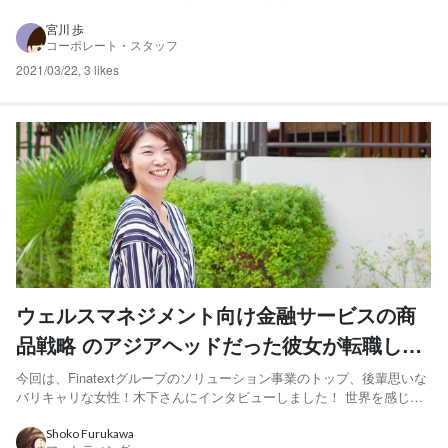
は、Finatextグループで生活者向け保険サービスを開発・提供するスマ
ートプラス少額短期保険株式会社 代表取締役の小山宏人さんにお話を
宮川 歩
コーポレート・スタッフ
うかがいました！ 小山宏人- ス...
2021/03/22
,
3 likes
ウェルスマネジメント向け金融サービスの商
品戦略 のアジアヘッドだった彼女が転職した
理由とはー私がFinatextに転職した理由―
今回は、Finatextグループのソリューション事業のトップ、後輩思いな
バリキャリな女性！木下さんにインタビューしました！ 世界を感じら
れる仕事がしたいと金融業界に飛び込んだ木下さん。 トムソン・ロイ
ターでアジア地域のウェルスマネジメントソリューションの商品戦略
Shoko Furukawa