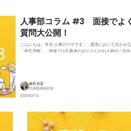
人事部コラム #3 面接でよ
質問大公開！
こんにちは、常光 人事のマヤです。 選考において欠かせ
「相互理解」。面接では応募者のみなさんのお人柄やご志向
でなく、弊社のことも知っていただける時間にできればと
本コラムでは、面談・面接で「よく聞かれる質問」をまと
事前にこちらの記事をみていただくことで...
服部 直彦
代表取締役社長
2025/03/13
,