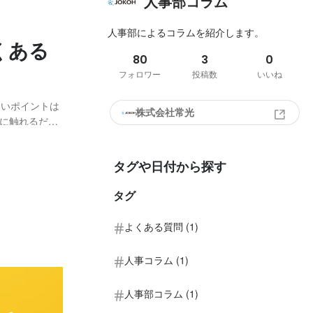
人事部コラム
人事部によるコラムを紹介します。
くある
80
3
0
フォロワー
投稿数
いいね
ないポイントは
株式会社常光
に触れるだけ
思っています。
めてみました。
タグや日付から探す
タグ
よくある質問 (1)
人事コラム (1)
人事部コラム (1)