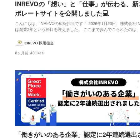
INREVOの「想い」と「仕事」が伝わる、新
ポレートサイトを公開しました💻
こんにちは、INREVOの広報担当です！ 2026年1月23日、株式会社IN
は創業2年という節目を迎えました。 ここまで歩んでこられたのは
えてくださるクライアントの皆さま、パートナーの皆さま、そして
戦を重ねてきたメンバーの存在があってこそです！ 心より御礼申し
INREVO 採用担当
す。 そして！このたび、...
6ヶ月前,
43 likes
「働きがいのある企業」認定に2年連続選出