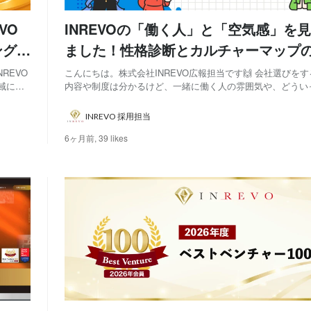
VO
INREVOの「働く人」と「空気感」を
ング九
ました！性格診断とカルチャーマップ
🔍
REVO
こんにちは。株式会社INREVO広報担当です🙌 会社選びを
各地域にお
内容や制度は分かるけど、一緒に働く人の雰囲気や、どうい
位に選
働いてるの？」と思うこと、ありませんか？ 調べてみても
で確かめるのは意外と難しい！、そんな声を私たち自身もこ
INREVO 採用担当
きました。 そこで！INREVOでは...
6ヶ月前,
39 likes