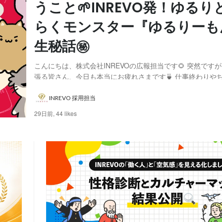
うこと🌱INREVO発！ゆるり
らくモンスター『ゆるりーも
生秘話㊙️
こんにちは、株式会社INREVOの広報担当です🌻 突然です
張る皆さん、今日も本当にお疲れさまです🍵 仕事終わりや
憩時間に、ふっと肩の力が抜けるようなコンテンツがあった
よね。 日々の「お仕事あるある」を、クスッと笑えて、少
INREVO 採用担当
で届けたい。 そんな想いから、INREV...
29日前,
44 likes