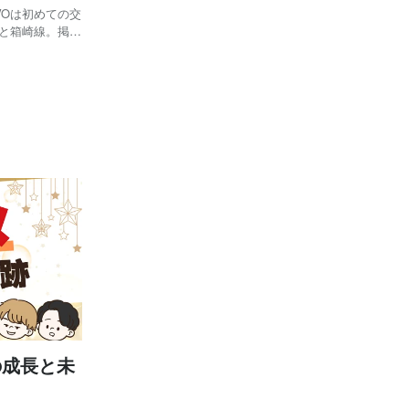
EVOは初めての交
線と箱崎線。掲出
掲出されたこのポ
ずは地元・福岡
の成長と未