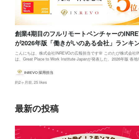
創業4期目のフルリモートベンチャーのINRE
が2026年版「働きがいのある会社」ランキ
州・沖縄地域5位に選出されました！
こんにちは、株式会社INREVOの広報担当です🌸 このたび株式会社IN
は、Great Place to Work Institute Japanが発表した、2026年版 
ける「働きがいのある会社」ランキングにおいて、九州・沖縄地域5
出されました🎊👏 2025年版、2026年版の「働きがいの...
INREVO 採用担当
約2ヶ月前,
25 likes
最新の投稿