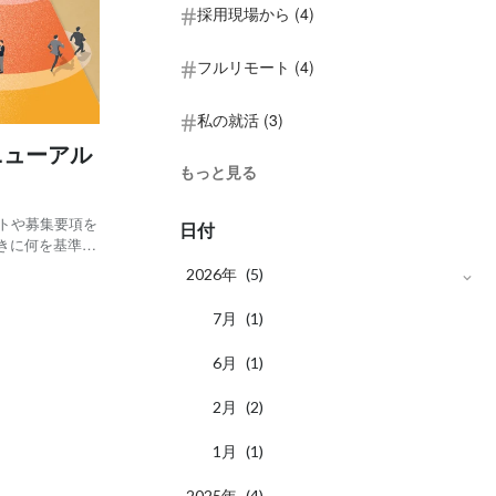
採用現場から (4)
フルリモート (4)
私の就活 (3)
リニューアル
もっと見る
イトや募集要項を
日付
きに何を基準に
か？ 事業内容
2026年
(5)
ムの動き方を支
月
7
(1)
月
6
(1)
月
2
(2)
月
1
(1)
2025年
(4)