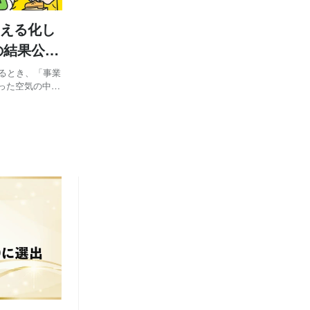
見える化し
の結果公開
するとき、「事業
った空気の中で
入社前にそこま
れまで耳にして