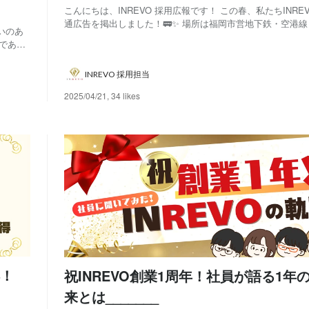
こんにちは、INREVO 採用広報です！ この春、私たちINR
通広告を掲出しました！🚃✨ 場所は福岡市営地下鉄・空港
いのあ
の期間は2025年4月～2025年9月の半年間です。 窓の上に
プであり
スターには、私たちの主力サービス「ヒトトレ採用」を、ま
「働き
から全国へ届けてい...
に、職場
INREVO 採用担当
2025/04/21
,
34 likes
！
祝INREVO創業1周年！社員が語る1年
来とは_______