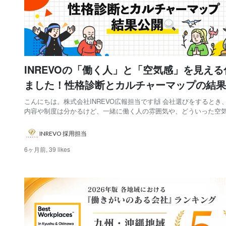
INREVOの「働く人」と「空気感」を見える
ました！性格診断とカルチャーマップの結果
🔍
こんにちは。株式会社INREVO広報担当です🙌 会社選びをするとき
内容や制度は分かるけど、一緒に働く人の雰囲気や、どういった空
働いてるの？」と思うこと、ありませんか？ 調べてみても入社前に
で確かめるのは意外と難しい！、そんな声を私たち自身もこれまで
INREVO 採用担当
きました。 そこで！INREVOでは...
6ヶ月前,
39 likes