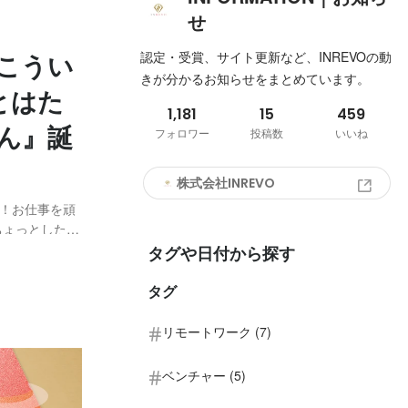
せ
認定・受賞、サイト更新など、INREVOの動
こうい
きが分かるお知らせをまとめています。
とはた
1,181
15
459
ん』誕
フォロワー
投稿数
いいね
株式会社INREVO
が！お仕事を頑
ちょっとした休
ら嬉しいです
タグや日付から探す
し心がゆるむ形
タグ
リモートワーク (7)
ベンチャー (5)