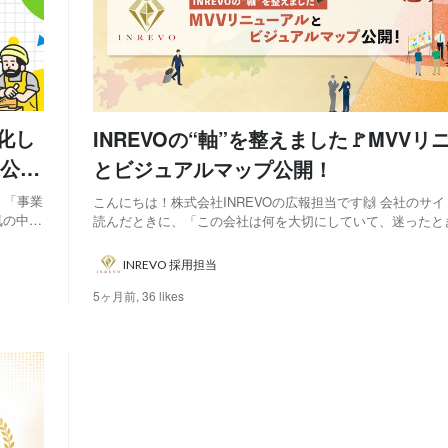
化し
INREVOの“軸”を整えました🚩MVV
公開
とビジュアルマップ公開！
、「事業
こんにちは！株式会社INREVOの広報担当です🙌 会社のサ
気の中で
読んだときに、「この会社は何を大切にしていて、迷ったと
そこま
意思決定しているのだろう？」と気になることはありません
耳にして
や制度を知ることももちろん大切ですが、日々の判断やチー
INREVO 採用担当
えるのは、企業が掲げている“軸”だっ...
5ヶ月前,
36 likes