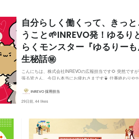
自分らしく働くって、きっと
うこと🌱INREVO発！ゆるり
らくモンスター『ゆるりーも
生秘話㊙️
こんにちは、株式会社INREVOの広報担当です🌻 突然です
張る皆さん、今日も本当にお疲れさまです🍵 仕事終わりや
憩時間に、ふっと肩の力が抜けるようなコンテンツがあった
よね。 日々の「お仕事あるある」を、クスッと笑えて、少
INREVO 採用担当
で届けたい。 そんな想いから、INREV...
29日前,
44 likes