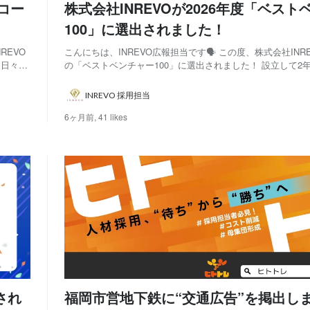
コー
株式会社INREVOが2026年度「ベスト
100」に選出されました！
REVO
こんにちは、INREVO広報担当です🗣️ この度、株式会社INRE
、日々支
の「ベストベンチャー100」に選出されました！ 設立して2
一緒に挑
うな評価をいただけたことを大変光栄に感じています🎉㊗️ 
上げま
ストベンチャー100」の概要をご紹介するとともに、成長性
INREVO 採用担当
て評価いただいたこ...
6ヶ月前,
41 likes
され
福岡市営地下鉄に“交通広告”を掲出しま