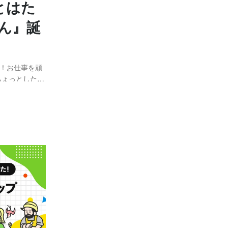
とはた
ん』誕
が！お仕事を頑
ちょっとした休
ら嬉しいです
し心がゆるむ形