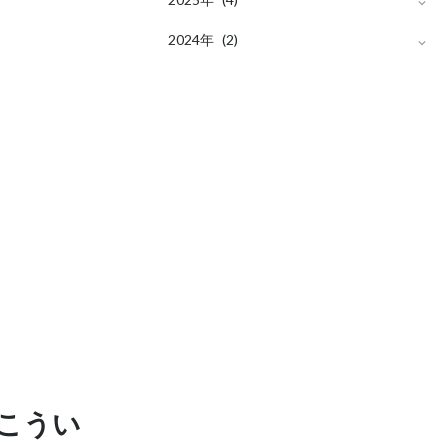
月
2024年
9
(1)
(2)
月
月
12
4
(2)
(1)
月
月
10
1
(1)
(1)
こうい