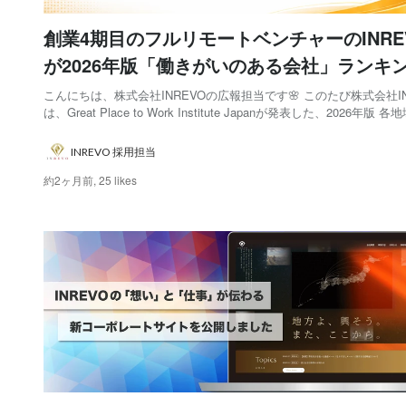
創業4期目のフルリモートベンチャーのINRE
が2026年版「働きがいのある会社」ランキ
州・沖縄地域5位に選出されました！
こんにちは、株式会社INREVOの広報担当です🌸 このたび株式会社IN
は、Great Place to Work Institute Japanが発表した、2026年版 
ける「働きがいのある会社」ランキングにおいて、九州・沖縄地域5
出されました🎊👏 2025年版、2026年版の「働きがいの...
INREVO 採用担当
約2ヶ月前,
25 likes