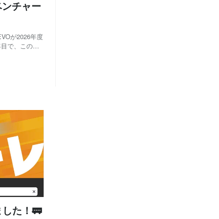
ベンチャー
VOが2026年度
年目で、このよ
本記事では「ベ
の高い企業とし
した！🚃