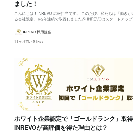
ました！
こんにちは！INREVO 広報担当です。 このたび、私たちは「働きが
る会社認定」を2年連続で取得しました🎉 INREVOはスタートアッ
ながら、制度とカルチャーの両面で“働きがい”を実装 しています。 
がいのある会社」認定は、社員アンケートや職場環境の評価をもと
INREVO 採用担当
文化が優れている会社を評...
11ヶ月前,
40 likes
ホワイト企業認定で「ゴールドランク」取得
INREVOが高評価を得た理由とは？