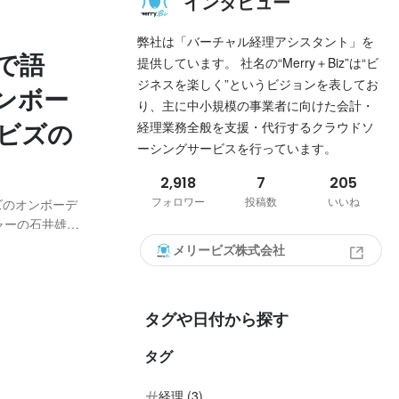
インタビュー
弊社は「バーチャル経理アシスタント」を
で語
提供しています。 社名の“Merry＋Biz”は“ビ
ジネスを楽しく”というビジョンを表してお
ンボー
り、主に中小規模の事業者に向けた会計・
ビズの
経理業務全般を支援・代行するクラウドソ
ーシングサービスを行っています。
2,918
7
205
フォロワー
投稿数
いいね
ズのオンボーデ
ャーの石井雄太
ンタビュー記
メリービズ株式会社
を持つメンバー
タグや日付から探す
タグ
経理 (3)