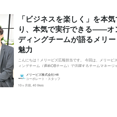
「ビジネスを楽しく」を本気
り、本気で実行できる――オ
ディングチームが語るメリー
魅力
こんにちは！メリービズ広報担当です。 今回は、メリービ
ィングチーム（通称OBチーム）で活躍するチームマネージ
さん、チームリーダーの関田望栄さんと渡邉慎吾さんへのイ
メリービズ株式会社 HR
事をお届けします。 バックグラウンドの異なる多様な強み
コーポレート・スタッフ
で構成されているOBチームは、『バーチャル経...
10ヶ月前,
40 likes