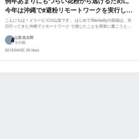
例年あまりにもつらい花粉から逃げるために
今年は沖縄で#避粉リモートワークを実行して
みた
こんにちは！メリービズの山室です。 はじめてWantedlyの投稿は、先
日行ってきた沖縄でリモートワーク で感じたことを簡単に書こうと思
います。平成最後で、最初のブログです。 沖縄に行くまでの経緯 毎年
のことですが、春になると重度の花粉症に悩まされます。目が痒い。鼻
山室 佑太郎
その他
水が出る。は当たり前で、酷いときは体調が悪くなり...
2019/04/30
,
30 likes