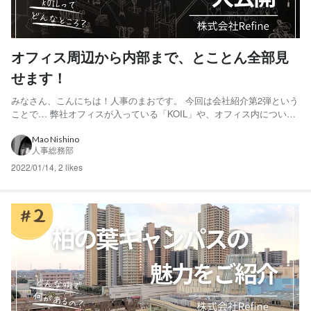
オフィス周辺から内部まで、とことん全部見
せます！
みなさん、こんにちは！人事のまおです。 今回は会社紹介第2弾という
ことで… 弊社オフィスが入っている「KOIL」や、オフィス内について
ご紹介していきたいと思います📣 ぜひ最後までご覧ください！ 弊社
は、千葉県柏市の柏の葉キャンパスというところにあります。 オフィ
Mao Nishino
人事総務部
スが入っている「KOIL」という建物までは、駅から...
2022/01/14
,
2 likes