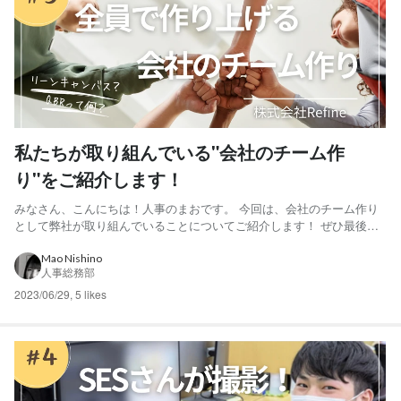
私たちが取り組んでいる"会社のチーム作
り"をご紹介します！
みなさん、こんにちは！人事のまおです。 今回は、会社のチーム作り
として弊社が取り組んでいることについてご紹介します！ ぜひ最後ま
でご覧になってください😊 リーンキャンバスで事業内容について考え
る チーム作りを行う前に、まず知っておかないといけないのが"自分の
Mao Nishino
人事総務部
会社"のこと。 ということで実施したのが「リーンキャン...
2023/06/29
,
5 likes