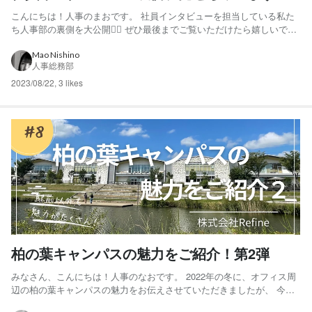
こんにちは！人事のまおです。 社員インタビューを担当している私た
ち人事部の裏側を大公開🙆‍♀️ ぜひ最後までご覧いただけたら嬉しいで
す！ 入社して半年後にはインタビュー 半年も経てば、会社のことや働
くスタッフのことなど、ある程度把握してきますよね。私たちはいつ
Mao Nishino
人事総務部
も、入社して半年ほど経ったスタッフにインタビューを申...
2023/08/22
,
3 likes
柏の葉キャンパスの魅力をご紹介！第2弾
みなさん、こんにちは！人事のなおです。 2022年の冬に、オフィス周
辺の柏の葉キャンパスの魅力をお伝えさせていただきましたが、 今回
は、オフィスから少し離れた柏の葉キャンパスの魅力をじっくりお届