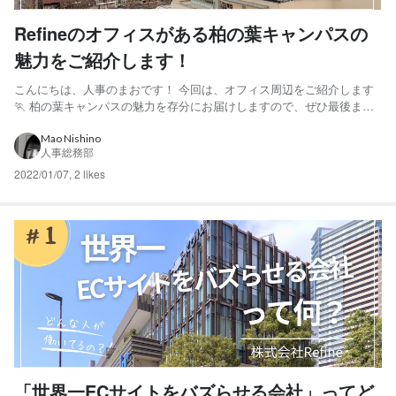
Refineのオフィスがある柏の葉キャンパスの
魅力をご紹介します！
こんにちは、人事のまおです！ 今回は、オフィス周辺をご紹介します
🏃 柏の葉キャンパスの魅力を存分にお届けしますので、ぜひ最後まで
ご覧ください🌱 弊社のオフィスがあるのは、千葉県柏市にある「柏の
葉キャンパス」というところです！ 「柏の葉キャンパス」周辺は大規
Mao Nishino
人事総務部
模な区画整理が行われ、計画的な街づくりが行われてきた地域...
2022/01/07
,
2 likes
「世界一ECサイトをバズらせる会社」ってど