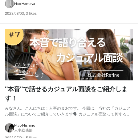
けさせていただきます🫧✨ 柏の葉キャンパス駅の高架下にある、屋台
Nao Hamaya
をモチーフにした飲食店が並ぶ「かけだし横丁」を抜ける...
2023/08/03
,
3 likes
"本音"で話せるカジュアル面談をご紹介しま
す！
みなさん、こんにちは！人事のまおです。 今回は、当社の「カジュア
ル面談」についてご紹介していきます🗣 カジュアル面談って何する
の？ カジュアル面談は「面接」とは異なり、会社のことを知っていた
だく場です。 堅苦しい話は一切なく、会社概要から働くメンバーの雰
Mao Nishino
人事総務部
囲気まで、包み隠さずありのままをお話ししています。 カジュ...
2023/07/21
,
5 likes