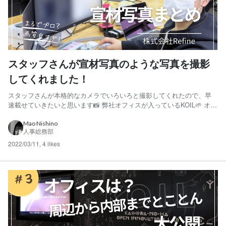
スタッフさんが宣材写真のような写真を撮影
してくれました！
スタッフさんが本格的なカメラでいろいろと撮影してくれたので、早
速載せていきたいと思います📸 弊社オフィスが入っているKOIL🌱 オフ
ィスのベランダから見た柏の葉キャンパス駅とららぽーと🚃 （両方と
も徒歩1分圏内！） 冬の時期になると、夜は綺麗なイルミネーションも
Mao Nishino
人事総務部
💡 こんなに素晴らしい景観の中お仕事できるって...
2022/03/11
,
4 likes