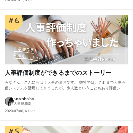
人事評価制度ができるまでのストーリー
みなさん、こんにちは！人事のまおです。 弊社では、これまで人事評
価システムを活用してきましたが、少人数ということもあり評価シス
テムの機能を全て使いこなせてない…というのが悩みでした。 「もっ
と自社に合った人事評価にしたい」という思いの元、早速人事部で考
Mao Nishino
人事総務部
案🙋‍♀️ 人事評価制度ができるまでの道のりを一挙公開します！...
2023/07/06
,
6 likes