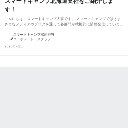
スマートキャンプ北海道支社をご紹介しま
す！
こんにちは！スマートキャンプ人事です。 スマートキャンプではさま
ざまなメディアやブログを通して各部門が積極的に情報発信していま
す。 Wantedlyでは、それらの記事を一挙にまとめてご紹介させていた
だきます！ 今回は「スマートキャンプ北海道支社」です！ 2019年2月
スマートキャンプ採用担当
コーポレート・スタッフ
に開設された北海道支社はすでに社員数がパート社...
2020/07/25
,