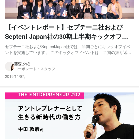
【イベントレポート】セプテーニ社および
Septeni Japan社の30期上半期キックオフを
開催しました！
セプテーニ社およびSepteniJapan社では、半期ごとにキックオフイベ
ントを実施しています。 このキックオフイベントは、半期の振り返り
と今後の方針発表、また、半期で最も活躍したメンバーを讃える全社表
彰などを行う、セプテーニにとって非常に重要なイベントとなっていま
藤森 夕紀
コーポレート・スタッフ
す。 この度の30期上半期のキックオフイベント...
2019/11/07
,