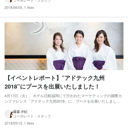
コーポレート・スタッフ
アップや結婚・出産・育児というライフステージの変化...
2018/06/05
,
1 likes
【イベントレポート】”アドテック九州
2018”にブースを出展いたしました！
4月17日（火）、ホテル日航福岡にて行われたマーケティングの国際カ
ンファレンス「アドテック九州2018」に、ブースを出展いたしまし
た。 「桜咲く！デジタル広告必勝神社」と題した出展ブースでは、た
くさんの企業様にお越しいただき、様々な情報を交換させていただきま
藤森 夕紀
コーポレート・スタッフ
した。 午前から午後にかけては、ブース出展企業によ...
2018/05/15
,
1 likes