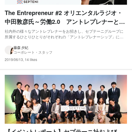
The Entrepreneur #2 オリエンタルラジオ・
中田敦彦氏～労働2.0 アントレプレナーとし
て生きる新時代の働き方～
社内外の様々なアントレプレナーをお招きし、セプテーニグループに
所属するひとりひとりがそれぞれの「アントレプレナーシップ」につ
いて、考えてもらう場をつくりたいと企画された”The Entrepreneur”。
第二回目のアントレプレナーは、オリエンタルラジオ・中田敦彦さん
藤森 夕紀
コーポレート・スタッフ
です。 マスターマインドエンターテイナーとし...
2019/06/13
,
14 likes
【イベントレポート】セプテーニ社および