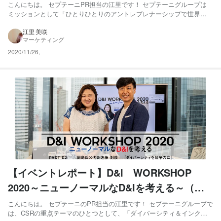
～「Lead The Self」で発見する自身のアント
こんにちは。 セプテーニPR担当の江里です！ セプテーニグループは
ミッションとして「ひとりひとりのアントレプレナーシップで世界を
レプレナーシップ～
元気に」を掲げています。 いま社会で活躍する様々なアントレプレナ
ーをお招きし、セプテーニグループに所属するひとりひとりがそれぞ
江里 美咲
マーケティング
れの「アントレプレナーシップ」について、考えてもらう場をつく...
2020/11/26
,
【イベントレポート】D&I WORKSHOP
2020～ニューノーマルなD&Iを考える～（後
編）
こんにちは。 セプテーニのPR担当の江里です！ セプテーニグループで
は、CSRの重点テーマのひとつとして、「ダイバーシティ＆インクル