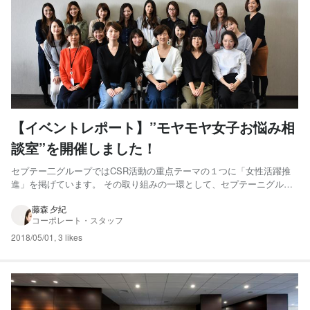
【イベントレポート】”モヤモヤ女子お悩み相
談室”を開催しました！
セプテー二グループではCSR活動の重点テーマの１つに「女性活躍推
進」を掲げています。 その取り組みの一環として、セプテーニグルー
プのワークライフバランス向上を目指す「hug-kumi（はぐくみ）委員
会」、PR室、CSR委員会が共同で、多くの女性社員が抱えるキャリア
藤森 夕紀
コーポレート・スタッフ
アップや結婚・出産・育児というライフステージの変化...
2018/05/01
,
3 likes