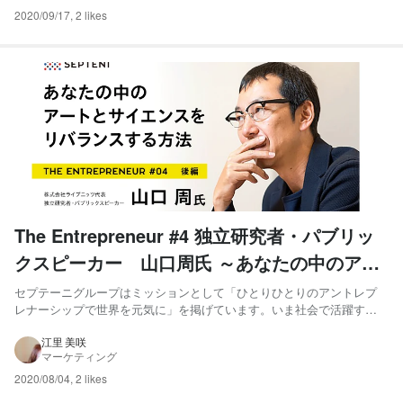
2020/09/17
,
2 likes
The Entrepreneur #4 独立研究者・パブリッ
クスピーカー 山口周氏 ～あなたの中のアー
トとサイエンスをリバランスする方法～（後
セプテーニグループはミッションとして「ひとりひとりのアントレプ
レナーシップで世界を元気に」を掲げています。いま社会で活躍する
編）
様々なアントレプレナーをお招きし、セプテーニグループに所属する
ひとりひとりがそれぞれの「アントレプレナーシップ」について、考
江里 美咲
マーケティング
えてもらう場をつくりたいと企画された”The Entreprene...
2020/08/04
,
2 likes