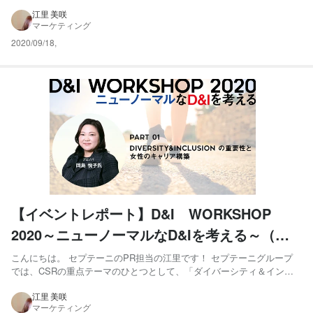
ージョン」を掲げ、さまざまな取り組みを行っています。 先日、その
取り組みの一環として、「ダイバーシティ＆インクルージョンの重要
江里 美咲
マーケティング
性」と「女性が活躍するためのキャリア構築」をテーマとした...
2020/09/18
,
【イベントレポート】D&I WORKSHOP
2020～ニューノーマルなD&Iを考える～（前
編）
こんにちは。 セプテーニのPR担当の江里です！ セプテーニグループ
では、CSRの重点テーマのひとつとして、「ダイバーシティ＆インク
ルージョン」を掲げ、さまざまな取り組みを行っています。 先日、そ
の取り組みの一環として、「ダイバーシティ＆インクルージョンの重
江里 美咲
マーケティング
要性」と「女性が活躍するためのキャリア構築」をテーマとした...