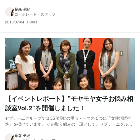
プレナーシップを発揮する挑戦機会を創り出すための場の提供、制度の
拡充に注力しています。 その取り組みの一環として、6月末に「ジョブ
藤森 夕紀
コーポレート・スタッフ
ロックフェス 2018」を開催いたしました。 ジョブロ...
2018/07/04
,
1 likes
【イベントレポート】”モヤモヤ女子お悩み相
談室Vol.2”を開催しました！
セプテー二グループではCSR活動の重点テーマの１つに「女性活躍推
進」を掲げています。 その取り組みの一環として、セプテーニグルー
プのワークライフバランス向上を目指す「hug-kumi（はぐくみ）委員
会」、PR室、CSR委員会が共同で、多くの女性社員が抱えるキャリア
藤森 夕紀