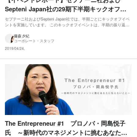
Septeni Japan社の29期下半期キックオフを
開催しました！
セプテーニ社およびSepteni Japan社では、半期ごとにキックオフイベ
ントを実施しています。 このキックオフイベントは、半期の振り返
り、今後の方針などを全社で共有する、セプテーニにとって非常に重
要なイベントとなっています。 また、半期で最も活躍したメンバーを
藤森 夕紀
コーポレート・スタッフ
讃える全社表彰が行われ、受賞者の熱いスピーチに、...
2019/04/24
,
The Entrepreneur #1 プロノバ・岡島悦子
氏 ～新時代のマネジメントに挑むあなたに