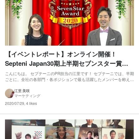
【イベントレポート】オンライン開催！
Septeni Japan30期上半期セブンスター賞表
彰式
こんにちは。 セプテーニのPR担当の江里です！ セプテーニでは、半期
ごとに、全社の各部門・各ポジションで最も活躍したメンバーを称える
「SEVEN STAR AWARD（セブンスター賞）」の受賞者発表ならびに
表彰式を行っています。 通常は、500人以上が一つの会場に集まり、受
江里 美咲
マーケティング
賞者は壇上で表彰状を受け取り受賞スピーチ...
2020/07/29
,
4 likes