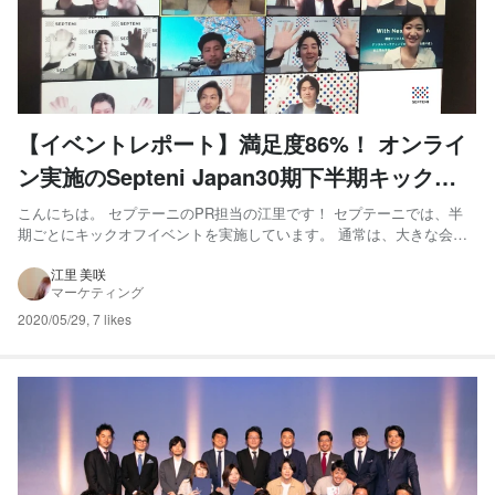
【イベントレポート】満足度86%！ オンライ
ン実施のSepteni Japan30期下半期キックオ
フ
こんにちは。 セプテーニのPR担当の江里です！ セプテーニでは、半
期ごとにキックオフイベントを実施しています。 通常は、大きな会場
に全国の社員が一堂に会し、半期の振り返りと今後の方針発表、ま
た、半期で最も活躍したメンバーを讃える全社表彰を行っています。
江里 美咲
マーケティング
普段は遠隔で一緒にプロジェクトを進めている社員同士が顔を合わ...
2020/05/29
,
7 likes