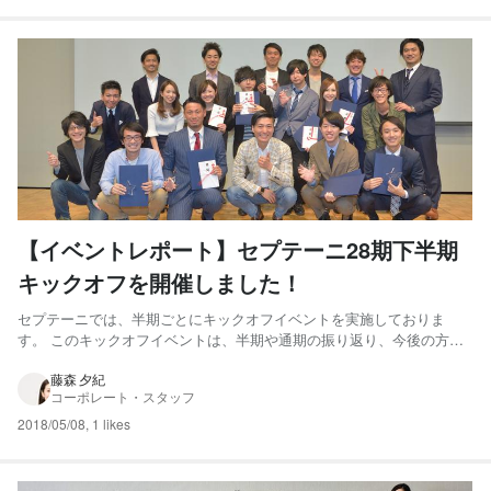
【イベントレポート】セプテーニ28期下半期
キックオフを開催しました！
セプテーニでは、半期ごとにキックオフイベントを実施しておりま
す。 このキックオフイベントは、半期や通期の振り返り、今後の方針
などを全社で共有する、セプテーニにとって非常に重要なイベントと
なっています。 また、キックオフでは半期で最も活躍したメンバーを
藤森 夕紀
コーポレート・スタッフ
讃える全社表彰が行われ、受賞者の熱いスピーチに、毎回会場全体が...
2018/05/08
,
1 likes