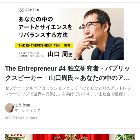
The Entrepreneur #4 独立研究者・パブリッ
クスピーカー 山口周氏～あなたの中のアー
トとサイエンスをリバランスする方法～（前
セプテーニグループはミッションとして「ひとりひとりのアントレプ
レナーシップで世界を元気に」を掲げています。いま社会で活躍する
編）
様々なアントレプレナーをお招きし、セプテーニグループに所属する
ひとりひとりがそれぞれの「アントレプレナーシップ」について、考
江里 美咲
マーケティング
えてもらう場をつくりたいと企画された”The Entreprene...
2020/07/31
,
2 likes