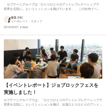
伝えたいこと～
セプテーニグループは「ひとりひとりのアントレプレナーシップで
世界を元気に」というミッションを掲げています。 この社内イベン
ト”The Entrepreneur”は、社外で活躍されるアントレプレナーからの学
びを通じ、セプテーニグループに所属するひとりひとりがそれぞれの
藤森 夕紀
コーポレート・スタッフ
「アントレプレナーシップ」について考えられる...
2019/03/07
,
4 likes
【イベントレポート】ジョブロックフェスを
実施しました！
セプテーニグループでは、「ひとりひとりのアントレプレナーシップで
世界を元気に」というミッションを掲げ、社員ひとりひとりのアントレ