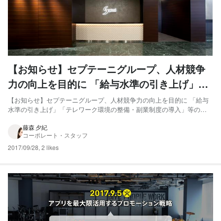
【お知らせ】セプテーニグループ、人材競争
力の向上を目的に 「給与水準の引き上げ」
「テレワーク環境の整備・副業制度の導入」
【お知らせ】セプテーニグループ、人材競争力の向上を目的に 「給与
水準の引き上げ」「テレワーク環境の整備・副業制度の導入」等の人
等の人事制度改定を実施
事制度改定を実施 セプテーニグループでは、長期にわたる人材競争力
の向上を目的に、「給与水準の引き上げ」「テレワーク環境の整備・
藤森 夕紀
コーポレート・スタッフ
副業制度の導入」等の人事制度改定を実施いたします。 これまで...
2017/09/28
,
2 likes