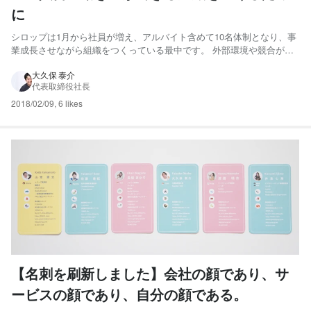
に
シロップは1月から社員が増え、アルバイト含めて10名体制となり、事
業成長させながら組織をつくっている最中です。 外部環境や競合が変
化する中で事業成長するためには、全スタッフが同じ方向を向いて止ま
ることなくPDCAを回しながら進む必要があります。 そこで、同じ方
大久保 泰介
代表取締役社長
向を向くという部分では「ミッション・ビジョン・バリュー...
2018/02/09
,
6 likes
【名刺を刷新しました】会社の顔であり、サ
ービスの顔であり、自分の顔である。