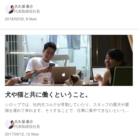
え、ペットテック領域のリードカンパニーとなります。 今までは社員
が1人しかいませんでしたが、1月から5人に増え、体制を整えながら事
大久保 泰介
代表取締役社長
業成長に取り組んでいます。 まだまだスタートア...
2018/02/02
,
8 likes
犬や猫と共に働くということ。
シロップでは、社内犬コルクが常勤していたり、スタッフの愛犬や愛
猫を連れて来れます。そうすることで、仕事に集中できないというリ
スクもありますが、社内コミュニケーションを活性化してくれていま
す。メディアなどサービスをつくる上でも目の前にいる犬や猫のこと
大久保 泰介
代表取締役社長
を考えることができます。 また、福利厚生として、愛犬や愛猫が体調
が...
2017/09/12
,
12 likes