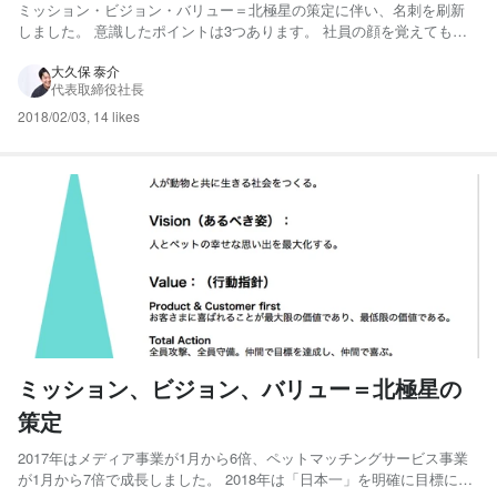
ミッション・ビジョン・バリュー＝北極星の策定に伴い、名刺を刷新
しました。 意識したポイントは3つあります。 社員の顔を覚えてもら
えること。 サービスの顔を覚えてもらえること。 ペットサービスの会
社だと覚えてもらえること。 まず「社員の顔を覚えてもらえること」
大久保 泰介
代表取締役社長
ですが、初めてのご挨拶をして印象に残らなければそこ...
2018/02/03
,
14 likes
ミッション、ビジョン、バリュー＝北極星の
策定
2017年はメディア事業が1月から6倍、ペットマッチングサービス事業
が1月から7倍で成長しました。 2018年は「日本一」を明確に目標に据