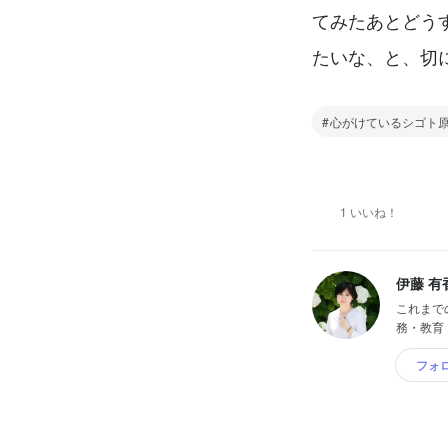
てみたあとどう
たいな、と、切
心がけているシゴト
1 いいね！
伊藤 有
これまで
務・教育
フォ