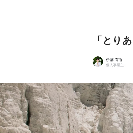
「とりあ
伊藤 有香
個人事業主