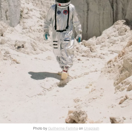
Photo by
Guilherme Farinha
on
Unsplash