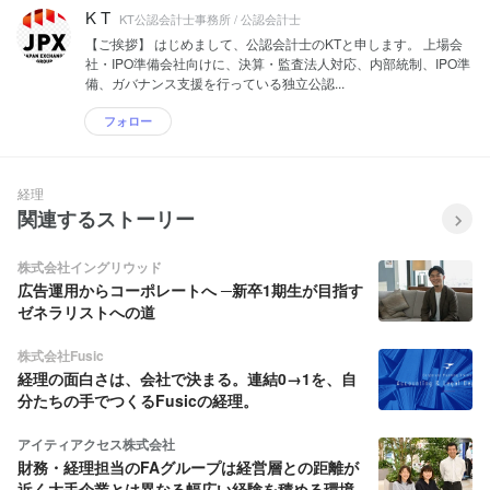
K T
KT公認会計士事務所 / 公認会計士
【ご挨拶】 はじめまして、公認会計士のKTと申します。 上場会
社・IPO準備会社向けに、決算・監査法人対応、内部統制、IPO準
備、ガバナンス支援を行っている独立公認...
フォロー
経理
関連するストーリー
株式会社イングリウッド
広告運用からコーポレートへ ─新卒1期生が目指す
ゼネラリストへの道
株式会社Fusic
経理の面白さは、会社で決まる。連結0→1を、自
分たちの手でつくるFusicの経理。
アイティアクセス株式会社
財務・経理担当のFAグループは経営層との距離が
近く大手企業とは異なる幅広い経験を積める環境