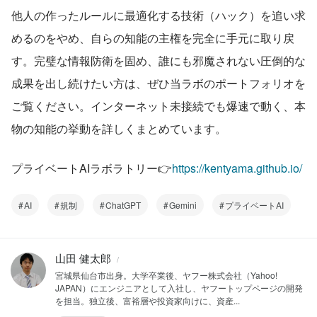
他人の作ったルールに最適化する技術（ハック）を追い求
めるのをやめ、自らの知能の主権を完全に手元に取り戻
す。完璧な情報防衛を固め、誰にも邪魔されない圧倒的な
成果を出し続けたい方は、ぜひ当ラボのポートフォリオを
ご覧ください。インターネット未接続でも爆速で動く、本
物の知能の挙動を詳しくまとめています。
プライベートAIラボラトリー👉
https://kentyama.github.io/
AI
規制
ChatGPT
Gemini
プライベートAI
山田 健太郎
/
宮城県仙台市出身。大学卒業後、ヤフー株式会社（Yahoo!
JAPAN）にエンジニアとして入社し、ヤフートップページの開発
を担当。独立後、富裕層や投資家向けに、資産...