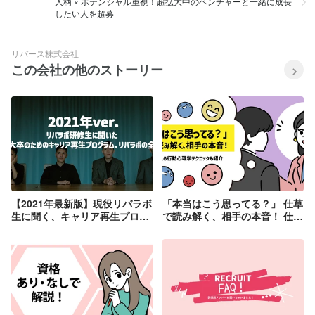
人柄 × ポテンシャル重視！超拡大中のベンチャーと一緒に成長
したい人を超募
リバース株式会社
この会社の他のストーリー
【2021年最新版】現役リバラボ
「本当はこう思ってる？」 仕草
生に聞く、キャリア再生プログ
で読み解く、相手の本音！ 仕事
ラム「リバラボインターンシッ
で使える行動心理学テクニック
プ」の全貌
も紹介