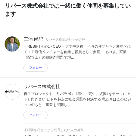
リバース株式会社では一緒に働く仲間を募集してい
ます
三浦 尚記
リバース株式会社 / その他
＜REBIRTH inc. / CEO＞ 大学中退後、当時の仲間たちと杉並区に
てＩＴ通信ベンチャーを創業し役員として参画。 その後、家業
（配管工）の跡継ぎ問題で地...
フォロー
リバース株式会社
再生プロジェクト「リバラボ」 ｢再生、更生、復興｣をテーマに ヒ
トと向き合い ヒトを起点に社会課題を解決する 私たちはこのビジ
ョンのもと、事業を展開し...
フォロー
未経験も◎とにかく成長したい人の募集