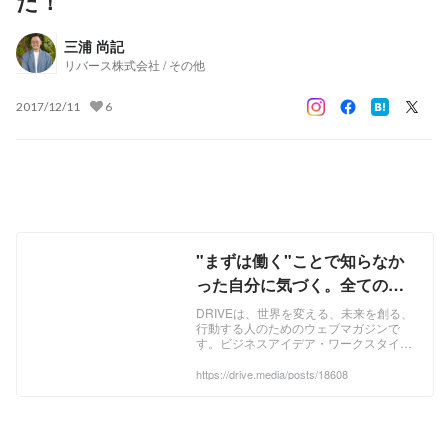
た！
三浦 尚記
リバース株式会社 / その他
2017/12/11
6
"まずは働く"ことで知らなか
った自分に気づく。全ての人
の「再生」を目指すリバース
DRIVEは、世界を変える、未来を創る、
行動する人のためのウェブマガジンで
ラボの挑戦 | DRIVE - ツクル
す。ビジネスアイデア・ワークスタイル
ゼ、ミライ！行動系ウェブマ
から幅広いジャンルの記事を提供してい
ます。
https://drive.media/posts/18608
ガジン