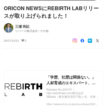
ORICON NEWSにREBIRTH LABリリー
スが取り上げられました！
三浦 尚記
リバース株式会社 / その他
2017/11/21
2
「学歴、社歴は関係ない。」
人材育成のエキスパート、株
式会社３Backsが【REBIRTH
Release No.243151｜
http://rebirthlab.com/株式会社
LAB(リバースラボ)】をリリー
3Backs（東京都渋谷区千駄ヶ谷、代表取
ス
締役：三浦尚記）は、学歴社会からドロ
ップアウトした人でも関係なく、一流の
https://www.oricon.co.jp/pressrelease/24315