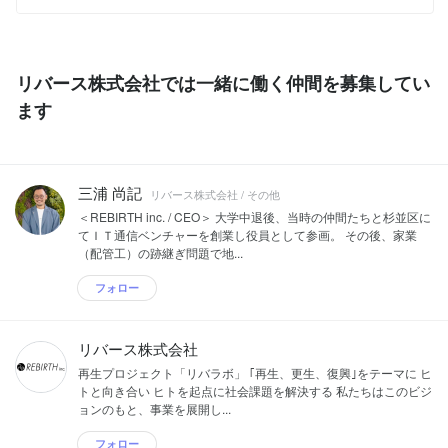
1/
人材へと導くためのプラットフォーム
「REBIRTH LAB(リバー...
リバース株式会社では一緒に働く仲間を募集してい
ます
三浦 尚記
リバース株式会社 / その他
＜REBIRTH inc. / CEO＞ 大学中退後、当時の仲間たちと杉並区に
てＩＴ通信ベンチャーを創業し役員として参画。 その後、家業
（配管工）の跡継ぎ問題で地...
フォロー
リバース株式会社
再生プロジェクト「リバラボ」 ｢再生、更生、復興｣をテーマに ヒ
トと向き合い ヒトを起点に社会課題を解決する 私たちはこのビジ
ョンのもと、事業を展開し...
フォロー