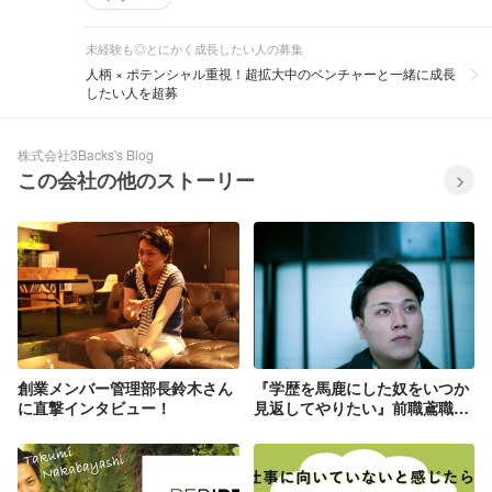
未経験も◎とにかく成長したい人の募集
人柄 × ポテンシャル重視！超拡大中のベンチャーと一緒に成長
したい人を超募
株式会社3Backs's Blog
この会社の他のストーリー
創業メンバー管理部長鈴木さん
『学歴を馬鹿にした奴をいつか
に直撃インタビュー！
見返してやりたい』前職鳶職だ
った21歳が2年で営業本部長
に！愛知から上京してリバース
ラボに入ろうと思ったキッカケ
は？