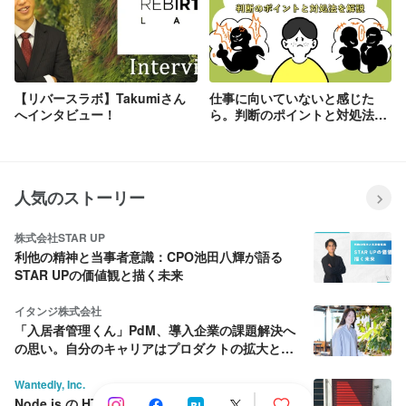
【リバースラボ】Takumiさん
仕事に向いていないと感じた
へインタビュー！
ら。判断のポイントと対処法を
解説
人気のストーリー
株式会社STAR UP
利他の精神と当事者意識：CPO池田八輝が語る
STAR UPの価値観と描く未来
イタンジ株式会社
「入居者管理くん」PdM、導入企業の課題解決へ
の思い。自分のキャリアはプロダクトの拡大と共
に育む。
Wantedly, Inc.
Node.js の HTTP server を優雅にシャットダウン