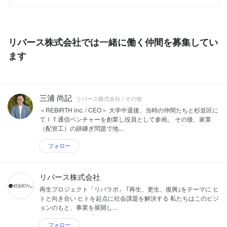
120/Prtimes_2017-11-20-29676-7.html
した人でも関係なく、一流の人材へと導
くためのプラットフォーム「REBIRTH ...
リバース株式会社では一緒に働く仲間を募集してい
ます
三浦 尚記
リバース株式会社 / その他
＜REBIRTH inc. / CEO＞ 大学中退後、当時の仲間たちと杉並区に
てＩＴ通信ベンチャーを創業し役員として参画。 その後、家業
（配管工）の跡継ぎ問題で地...
フォロー
リバース株式会社
再生プロジェクト「リバラボ」 ｢再生、更生、復興｣をテーマに ヒ
トと向き合い ヒトを起点に社会課題を解決する 私たちはこのビジ
ョンのもと、事業を展開し...
フォロー