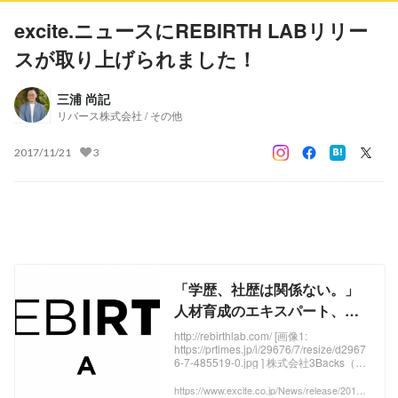
excite.ニュースにREBIRTH LABリリー
スが取り上げられました！
三浦 尚記
リバース株式会社 / その他
2017/11/21
3
「学歴、社歴は関係ない。」
人材育成のエキスパート、株
式会社３Backsが【REBIRTH
http://rebirthlab.com/ [画像1:
https://prtimes.jp/i/29676/7/resize/d2967
LAB(リバースラボ)】をリリー
6-7-485519-0.jpg ] 株式会社3Backs（東
ス (プレスリリース) - エキサイ
京都渋谷区千駄ヶ谷、代表取締役：三浦
尚記）は、学歴社会からドロップアウト
https://www.excite.co.jp/News/release/20171
トニュース