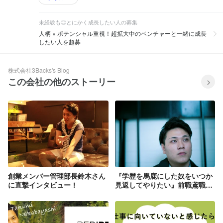
未経験も◎とにかく成長したい人の募集
人柄 × ポテンシャル重視！超拡大中のベンチャーと一緒に成長
したい人を超募
株式会社3Backs's Blog
この会社の他のストーリー
創業メンバー管理部長鈴木さん
『学歴を馬鹿にした奴をいつか
に直撃インタビュー！
見返してやりたい』前職鳶職だ
った21歳が2年で営業本部長
に！愛知から上京してリバース
ラボに入ろうと思ったキッカケ
は？