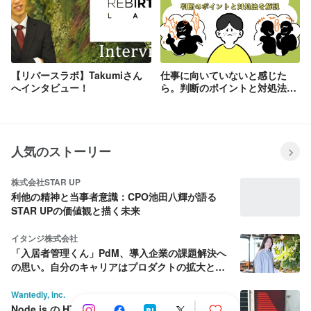
【リバースラボ】Takumiさん
仕事に向いていないと感じた
へインタビュー！
ら。判断のポイントと対処法を
解説
人気のストーリー
株式会社STAR UP
利他の精神と当事者意識：CPO池田八輝が語る
STAR UPの価値観と描く未来
イタンジ株式会社
「入居者管理くん」PdM、導入企業の課題解決へ
の思い。自分のキャリアはプロダクトの拡大と共
に育む。
Wantedly, Inc.
Node.js の HTTP server を優雅にシャットダウン