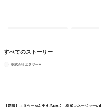
すべてのストーリー
【密着】エヌツーMを支えるNo.2、松
【マネージャーインタビ
尾マネージャーの1日ー「仲間と仕事を
産営業からEC業界へ。
株式会社 エヌツーM
楽しむ」秘訣とは
長と二人三脚での事業
最新順で表示
最新順で表示
【密着】エヌツーMを支えるNo.2、松尾マネージャーの1