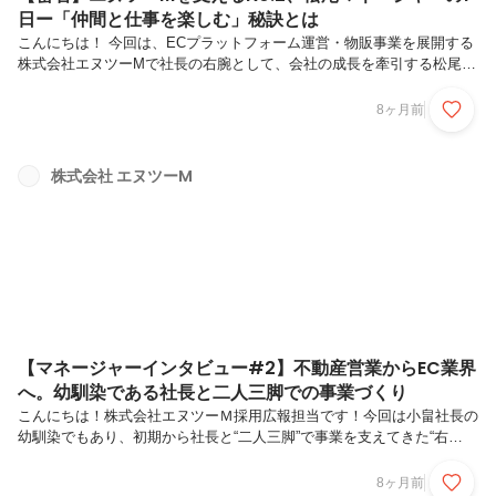
日ー「仲間と仕事を楽しむ」秘訣とは
こんにちは！ 今回は、ECプラットフォーム運営・物販事業を展開する
株式会社エヌツーMで社長の右腕として、会社の成長を牽引する松尾マ
ネージャーの1日に密着し、その仕事への想いや、会社の魅力に迫りま
す。ー松尾さんのこれまでの経歴ー松尾マネージャーの「戦術を練る」
8ヶ月前
1日密着スケジュール松尾マネージャーが担当しているのは、EC店舗運
営（出品、エラー解消など）、輸入商品に関する業務、さらに外注先や
提携先との連携・管理です。商品の検品・梱包を依頼している倉庫との
株式会社 エヌツーM
連携窓口を立ち上げ当初から担当し、型を作り上げるなど、多岐にわた
る業務を担っています。そんな松尾さんの1日は、前日の夜から始まり
ます。前日夜 ...
【マネージャーインタビュー#2】不動産営業からEC業界
へ。幼馴染である社長と二人三脚での事業づくり
こんにちは！株式会社エヌツーＭ採用広報担当です！今回は小畠社長の
幼馴染でもあり、初期から社長と“二人三脚”で事業を支えてきた“右
腕”松尾さんにインタビューをしました！不動産営業からEC業界という
異職種な転職をした松尾さん。「まったく違う世界に飛び込んだ松尾さ
8ヶ月前