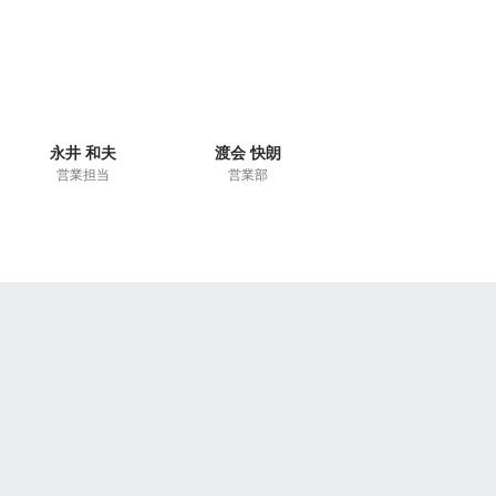
永井 和夫
渡会 快朗
営業担当
営業部