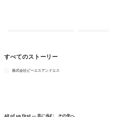
すべてのストーリー
All of us first ― 共に歩む、その先へ
Re-start 変われた
こと
株式会社ピーエスアンドエス
最新順で表示
最新順で表示
All of us first ― 共に歩む、その先へ