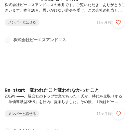
株式会社ピーエスアンドエスの永井です。ご覧いただき、ありがとうご
ざいます。昨年10月、思いがけない辞令を受け、この会社の担当とな
りました。同業界で長く働いてきたとはいえ、まずは会社を知るところ
からのスタート。残された資料も少なく、想像で補いながら手探りで始
メンバーと話せる
11ヶ月前
めたのを覚えています。(前任者は事務方作業が得意ではなかったぽい)
そこで最初に感じたのがエンジニアとの距離感の違いです。親会社では
それなりの社歴もあり、立場上どうしても「部下」や「後輩」として接
株式会社ピーエスアンドエス
する普通の組織で仕事をしていました。しかし、ピーエスアンドエスで
はまったく違いました。まだ組織は未熟で、少人数体制。だからこそ、
営業とエンジニア...
Re-start 変われたこと変われなかったこと
2019年――。親会社のトップ営業であったＩ氏が、時代を先取りする
「単価連動型SES」を社内に提案しました。その後、Ｉ氏はピーエス
アンドエスへ出向。社内独立のような形で、ピーエスアンドエスは単価
連動型SES企業として再出発を果たしました。そこには、初代社長・
メンバーと話せる
11ヶ月前
故高橋秀人氏から受け継いだDNAがありました。ただしＩ氏らしく営
業色を前面に出し、積極性を武器に推進力を持った企業へと姿を変えて
いったのです。事務所を改装したり、もくもく会を開催したり、新生ピ