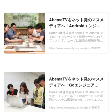
AbemaTVをネット発のマスメ
ディアへ！Androidエンジニ
ア募集中！ by 株式会社
Career at 株式会社AbemaTV. AbemaTV
では、インターネット動画サービスのア
AbemaTV
プリとして、ユーザに最高の視聴体験を
届けることを目標にしています。 実装言
語としてはJavaで、Retrolambda、
https://www.wantedly.com/projects/59376?po
st_id=38431&post_location=in_content
Lightweight...
AbemaTVをネット発のマスメ
ディアへ！Goエンジニア
WANTED！ by 株式会社
Career at 株式会社AbemaTV. AbemaTV
では、インターネット動画サービスに最
AbemaTV
適なシステム構築のため、バックエンド
の技術選定をゼロから行いました。 その
結果、実装言語としてGolang、クラウド
https://www.wantedly.com/projects/59379?po
st_id=38431&post_location=in_content
プラットフォームとしてG...