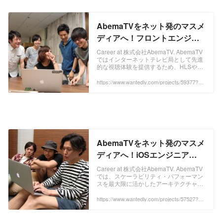
AbemaTVをネット発のマスメ
ディアへ！フロントエンジニ
アWANTED！ by 株式会社
Career at 株式会社AbemaTV. AbemaTV
ではインターネットテレビ局として先進
AbemaTV
的な視聴体験を提供するため、HLSや
Media Source ExtensionsなどのWeb技
術を駆使した動画再生に挑戦し、フロン
https://www.wantedly.com/projects/59377?po
st_id=38431&post_location=in_content
トエンドの技...
AbemaTVをネット発のマスメ
ディアへ！iOSエンジニア
WANTED！ by 株式会社
Career at 株式会社AbemaTV. AbemaTV
では、スケーラビリティ・パフォーマン
AbemaTV
スを最大限に活かしたアーキテクチャを
導入しています。 実装言語としては、更
新が活発なOSSを利用でき、モダンで安
https://www.wantedly.com/projects/57527?po
st_id=38431&post_location=in_content
全性の高いSwiftを選択しまし...